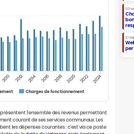
03 s
Cha
bon
res
21 se
Web
per
2022
2018
2014
2010
2024
2020
2016
2012
nement
Charges de fonctionnement
eprésentent l'ensemble des revenus permettant
nement courant de ses services communaux. Les
nt les dépenses courantes : c'est via ce poste