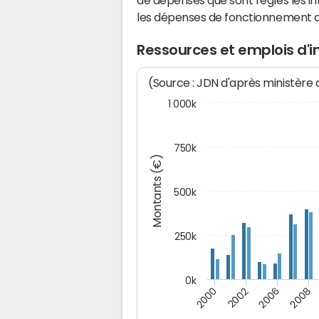
de dépenses que sont réglés les in
les dépenses de fonctionnement 
Ressources et emplois d'
(Source : JDN d'après ministère
1 000k
750k
Montants (€)
500k
250k
0k
2008
2002
2006
2000