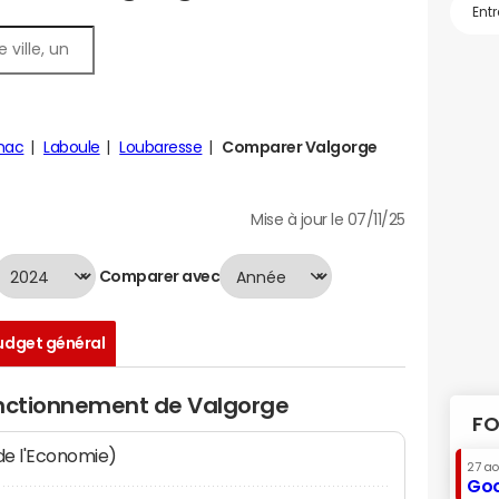
nac
Laboule
Loubaresse
Comparer Valgorge
Mise à jour le 07/11/25
Comparer avec
udget général
onctionnement de Valgorge
FO
 de l'Economie)
27 a
Goo