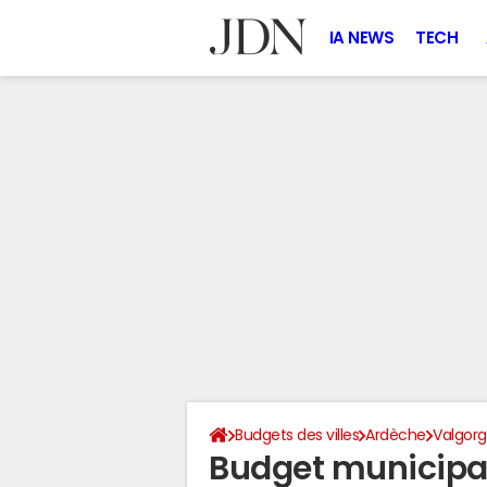
IA NEWS
TECH
Budgets des villes
Ardèche
Valgor
Budget municipal