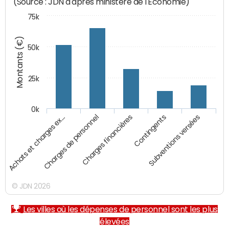
(Source : JDN d'après ministère de l'Economie)
75k
Montants (€)
50k
25k
0k
Achats et charges ex…
Charges de personnel
Charges financières
Contingents
Subventions versées
© JDN 2026
Les villes où les dépenses de personnel sont les plus
élevées