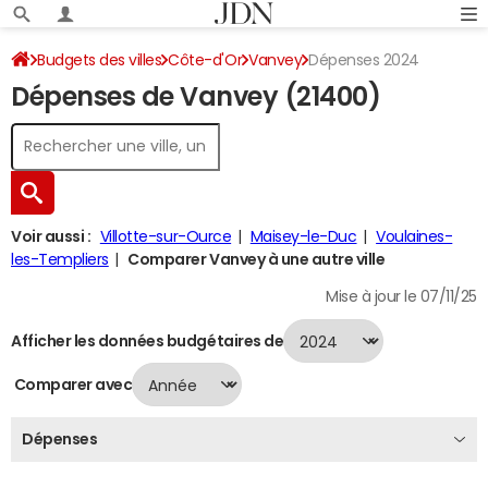
Budgets des villes
Côte-d'Or
Vanvey
Dépenses 2024
Dépenses de Vanvey (21400)
Voir aussi :
Villotte-sur-Ource
Maisey-le-Duc
Voulaines-
les-Templiers
Comparer Vanvey à une autre ville
Mise à jour le 07/11/25
Afficher les données budgétaires de
Comparer avec
Dépenses