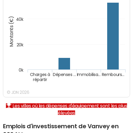
Montants (€)
40k
20k
0k
Charges à
Dépenses …
Immobilisa…
Rembours…
répartir
© JDN 2026
Les villes où les dépenses d'équipement sont les plus
élevées
Emplois d'investissement de Vanvey en