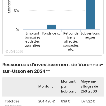
Montants (€)
50k
0k
Emprunt
Fonds de c…
Retour de
Subventions
bancaires
biens
reçues
et dettes
affectés,
assimilées
concedés,
etc.
© JDN 2026
Ressources d'investissement de Varennes-
sur-Usson en 2024**
Montant
Moyenne
Montant
par
villages de
habitant
250 à 500
Total des
204 490 €
639 €
167 522 €