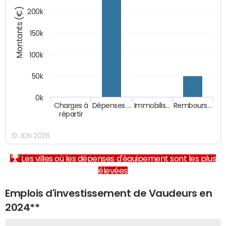
Montants (€)
200k
150k
100k
50k
0k
Charges à
Dépenses …
Immobilis…
Rembours…
répartir
© JDN 2026
Les villes où les dépenses d'équipement sont les plus
élevées
Emplois d'investissement de Vaudeurs en
2024**