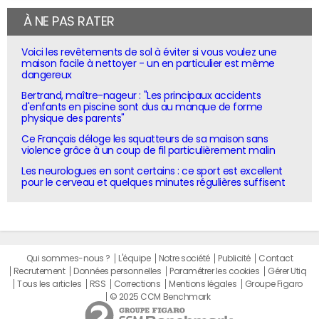
À NE PAS RATER
Voici les revêtements de sol à éviter si vous voulez une
maison facile à nettoyer - un en particulier est même
dangereux
Bertrand, maître-nageur : "Les principaux accidents
d'enfants en piscine sont dus au manque de forme
physique des parents"
Ce Français déloge les squatteurs de sa maison sans
violence grâce à un coup de fil particulièrement malin
Les neurologues en sont certains : ce sport est excellent
pour le cerveau et quelques minutes régulières suffisent
Qui sommes-nous ?
L'équipe
Notre société
Publicité
Contact
Recrutement
Données personnelles
Paramétrer les cookies
Gérer Utiq
Tous les articles
RSS
Corrections
Mentions légales
Groupe Figaro
© 2025 CCM Benchmark