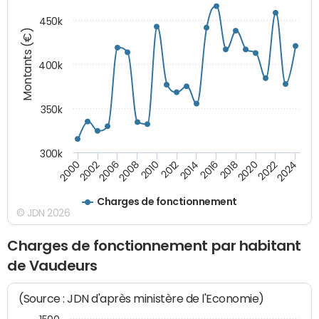
450k
Montants (€)
400k
350k
300k
2000
2022
2016
2010
2002
2024
2018
2012
2006
2020
2014
2008
Charges de fonctionnement
© JDN 2026
Charges de fonctionnement par habitant
de Vaudeurs
(Source : JDN d'après ministère de l'Economie)