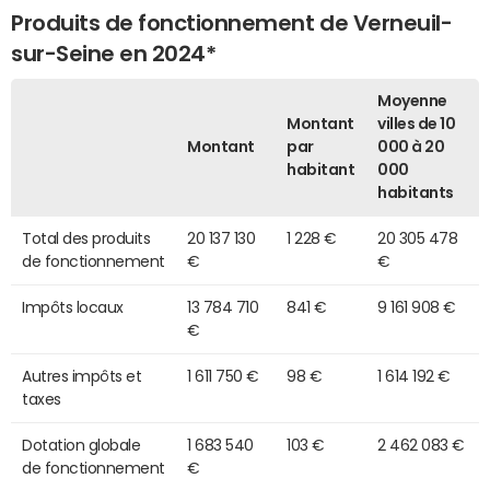
Produits de fonctionnement de Verneuil-
sur-Seine en 2024*
Moyenne
Montant
villes de 10
Montant
par
000 à 20
habitant
000
habitants
Total des produits
20 137 130
1 228 €
20 305 478
de fonctionnement
€
€
Impôts locaux
13 784 710
841 €
9 161 908 €
€
Autres impôts et
1 611 750 €
98 €
1 614 192 €
taxes
Dotation globale
1 683 540
103 €
2 462 083 €
de fonctionnement
€