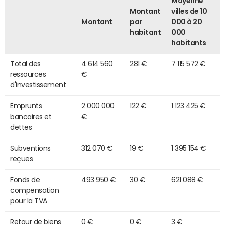
Moyenne
Montant
villes de 10
Montant
par
000 à 20
habitant
000
habitants
Total des
4 614 560
281 €
7 115 572 €
ressources
€
d'investissement
Emprunts
2 000 000
122 €
1 123 425 €
bancaires et
€
dettes
Subventions
312 070 €
19 €
1 395 154 €
reçues
Fonds de
493 950 €
30 €
621 088 €
compensation
pour la TVA
Retour de biens
0 €
0 €
3 €