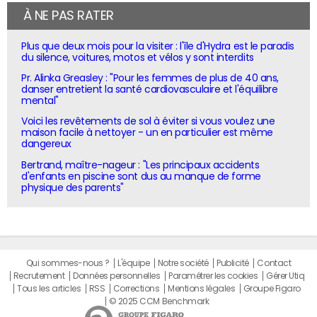
À NE PAS RATER
Plus que deux mois pour la visiter : l'île d'Hydra est le paradis
du silence, voitures, motos et vélos y sont interdits
Pr. Alinka Greasley : "Pour les femmes de plus de 40 ans,
danser entretient la santé cardiovasculaire et l'équilibre
mental"
Voici les revêtements de sol à éviter si vous voulez une
maison facile à nettoyer - un en particulier est même
dangereux
Bertrand, maître-nageur : "Les principaux accidents
d'enfants en piscine sont dus au manque de forme
physique des parents"
Qui sommes-nous ?
L'équipe
Notre société
Publicité
Contact
Recrutement
Données personnelles
Paramétrer les cookies
Gérer Utiq
Tous les articles
RSS
Corrections
Mentions légales
Groupe Figaro
© 2025 CCM Benchmark