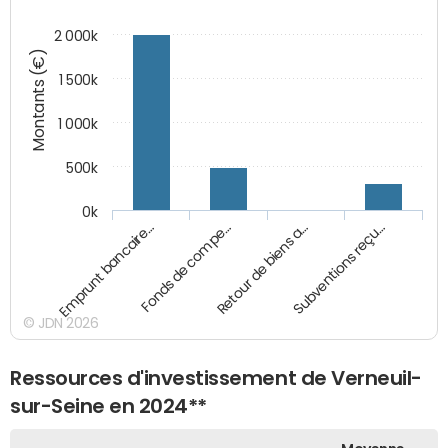
2 000k
Montants (€)
1 500k
1 000k
500k
0k
Emprunt bancaire…
Fonds de compe…
Retour de biens a…
Subventions reçu…
© JDN 2026
Ressources d'investissement de Verneuil-
sur-Seine en 2024**