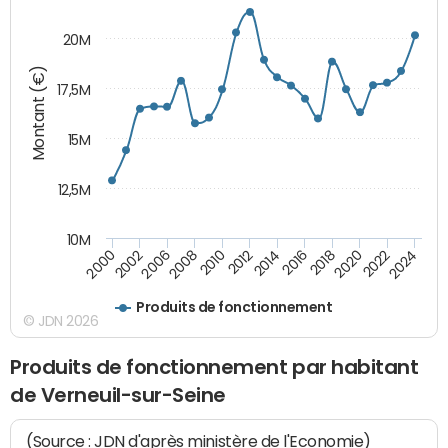
20M
Montant (€)
17,5M
15M
12,5M
10M
2006
2016
2010
2020
2002
2014
2024
2008
2018
2000
2012
2022
Produits de fonctionnement
© JDN 2026
Produits de fonctionnement par habitant
de Verneuil-sur-Seine
(Source : JDN d'après ministère de l'Economie)