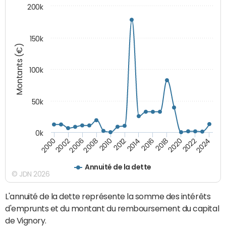
200k
150k
Montants (€)
100k
50k
0k
2008
2022
2002
2018
2014
2010
2024
2006
2020
2000
2016
2012
Annuité de la dette
© JDN 2026
L'annuité de la dette représente la somme des intérêts
d'emprunts et du montant du remboursement du capital
de Vignory.