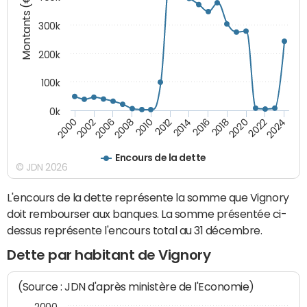
Montants (€)
300k
200k
100k
0k
2000
2022
2016
2010
2002
2024
2018
2012
2006
2020
2014
2008
Encours de la dette
© JDN 2026
L'encours de la dette représente la somme que Vignory
doit rembourser aux banques. La somme présentée ci-
dessus représente l'encours total au 31 décembre.
Dette par habitant de Vignory
(Source : JDN d'après ministère de l'Economie)
2000