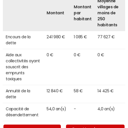
Moyenne
Montant
villages de
Montant
par
moins de
habitant
250
habitants
Encours de la
241 980 €
1 085 €
77 627 €
dette
Aide aux
0 €
0 €
0 €
collectivités ayant
souscrit des
emprunts
toxiques
Annuité de la
12 840 €
58 €
14 425 €
dette
Capacité de
54,0 an(s)
-
4,0 an(s)
désendettement