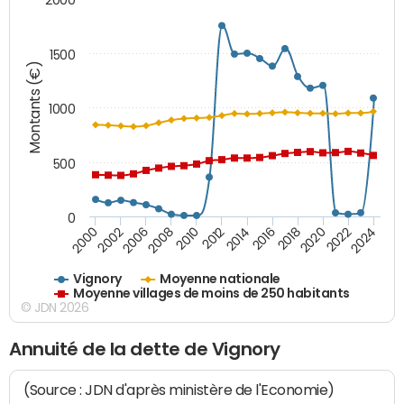
1500
Montants (€)
1000
500
0
2018
2002
2022
2008
2012
2016
2000
2020
2006
2024
2010
2014
Vignory
Moyenne nationale
Moyenne villages de moins de 250 habitants
© JDN 2026
Annuité de la dette de Vignory
(Source : JDN d'après ministère de l'Economie)