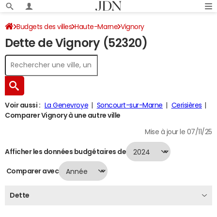
Budgets des villes
Haute-Marne
Vignory
Dette de Vignory (52320)
Dette au 31/12/2024
Voir aussi :
La Genevroye
Soncourt-sur-Marne
Cerisières
Comparer Vignory à une autre ville
Mise à jour le 07/11/25
Afficher les données budgétaires de
Comparer avec
Dette