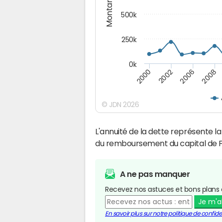
Montants (€)
500k
250k
0k
2008
2002
2006
2000
© JDN 2026
L'annuité de la dette représente 
du remboursement du capital de F
A ne pas manquer
Recevez nos astuces et bons plans 
Je m'
En savoir plus sur notre politique de confiden