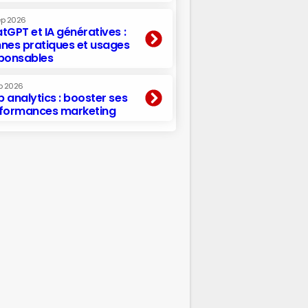
ep 2026
tGPT et IA génératives :
nes pratiques et usages
ponsables
p 2026
 analytics : booster ses
formances marketing