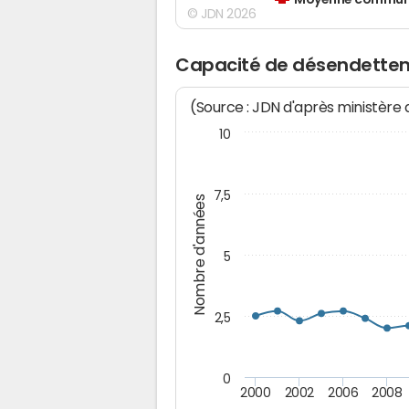
Moyenne communes
© JDN 2026
Capacité de désendettem
(Source : JDN d'après ministère
10
7,5
Nombre d'années
5
2,5
0
2000
2002
2006
2008