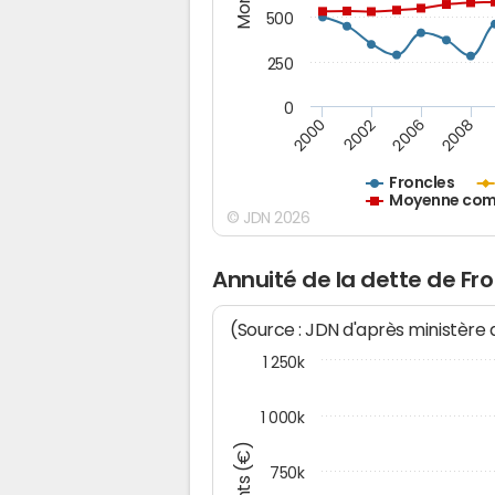
500
250
0
2000
2002
2006
2008
Froncles
Moyenne comm
© JDN 2026
Annuité de la dette de Fr
(Source : JDN d'après ministère
1 250k
1 000k
750k