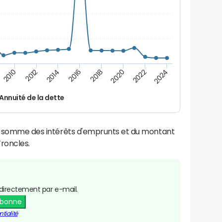
2022
2018
2014
2010
2024
2020
2016
2012
Annuité de la dette
la somme des intérêts d'emprunts et du montant
roncles.
directement par e-mail.
abonne
tialité