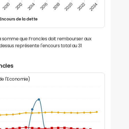
2012
2024
2014
2016
2018
2020
2010
2022
Encours de la dette
la somme que Froncles doit rembourser aux
ssus représente l'encours total au 31
ncles
 de l'Economie)