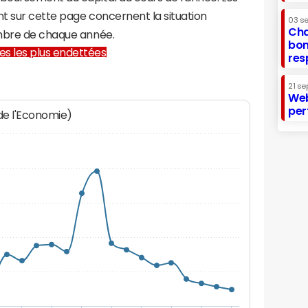
t sur cette page concernent la situation
03 s
Cha
embre de chaque année.
bon
lles les plus endettées
res
21 se
Web
per
 de l'Economie)