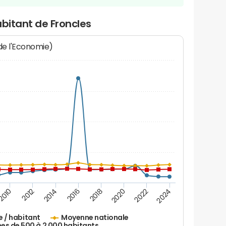
abitant de Froncles
 de l'Economie)
2016
2014
2012
2010
2024
2022
2020
2018
e / habitant
Moyenne nationale