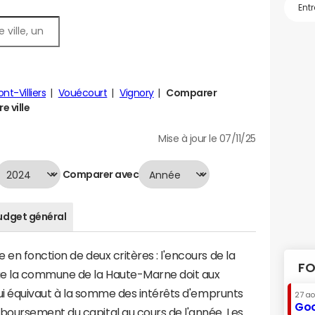
t-Villiers
Vouécourt
Vignory
Comparer
e ville
Mise à jour le 07/11/25
Comparer avec
udget général
en fonction de deux critères : l'encours de la
FO
ue la commune de la Haute-Marne doit aux
 qui équivaut à la somme des intérêts d'emprunts
27 a
Goo
oursement du capital au cours de l'année. Les