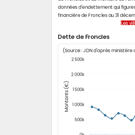
données d'endettement qui figuren
financière de Froncles au 31 déc
Les vi
Dette de Froncles
(Source : JDN d'après ministère
2 500k
2 000k
Montants (€)
1 500k
1 000k
500k
0k