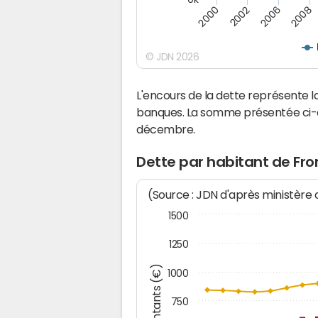
2000
2002
2006
2008
© JDN 2026
L'encours de la dette représente 
banques. La somme présentée ci-de
décembre.
Dette par habitant de Fro
(Source : JDN d'après ministère
1500
1250
Montants (€)
1000
750