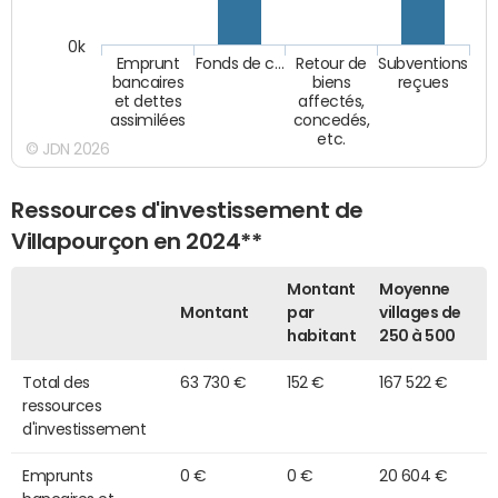
0k
Emprunt
Fonds de c…
Retour de
Subventions
bancaires
biens
reçues
et dettes
affectés,
assimilées
concedés,
etc.
© JDN 2026
Ressources d'investissement de
Villapourçon en 2024**
Montant
Moyenne
Montant
par
villages de
habitant
250 à 500
Total des
63 730 €
152 €
167 522 €
ressources
d'investissement
Emprunts
0 €
0 €
20 604 €