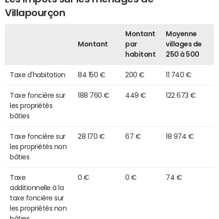
Villapourçon
Montant
Moyenne
Montant
par
villages de
habitant
250 à 500
Taxe d'habitation
84 150 €
200 €
11 740 €
Taxe foncière sur
188 760 €
449 €
122 673 €
les propriétés
bâties
Taxe foncière sur
28 170 €
67 €
18 974 €
les propriétés non
bâties
Taxe
0 €
0 €
74 €
additionnelle à la
taxe foncière sur
les propriétés non
bâties