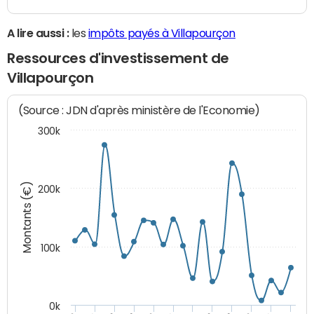
A lire aussi :
les
impôts payés à Villapourçon
Ressources d'investissement de
Villapourçon
(Source : JDN d'après ministère de l'Economie)
300k
Montants (€)
200k
100k
0k