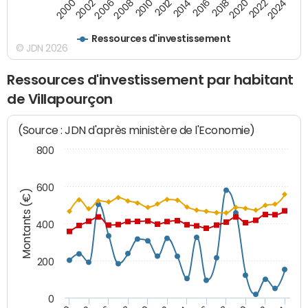
2008
2022
2002
2018
2014
2010
2024
2006
2020
2000
2016
2012
Ressources d'investissement
© JDN 2026
Ressources d'investissement par habitant
de Villapourçon
(Source : JDN d'après ministère de l'Economie)
800
600
Montants (€)
400
200
0