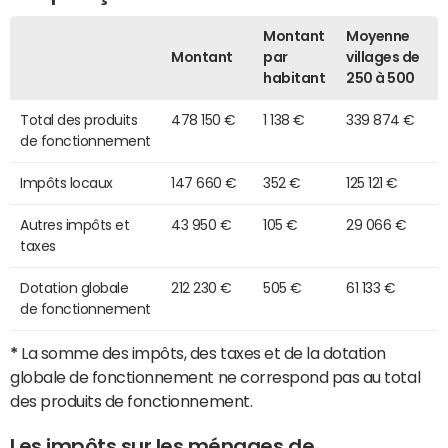
Montant
Moyenne
Montant
par
villages de
habitant
250 à 500
Total des produits
478 150 €
1 138 €
339 874 €
de fonctionnement
Impôts locaux
147 660 €
352 €
125 121 €
Autres impôts et
43 950 €
105 €
29 066 €
taxes
Dotation globale
212 230 €
505 €
61 133 €
de fonctionnement
*
La somme des impôts, des taxes et de la dotation
globale de fonctionnement ne correspond pas au total
des produits de fonctionnement.
Les impôts sur les ménages de