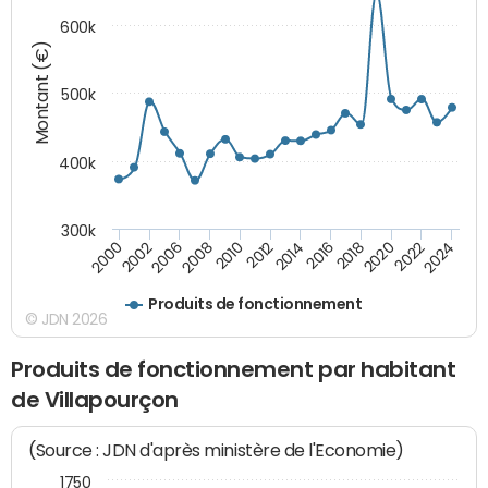
600k
Montant (€)
500k
400k
300k
2000
2022
2016
2010
2002
2024
2018
2012
2006
2020
2014
2008
Produits de fonctionnement
© JDN 2026
Produits de fonctionnement par habitant
de Villapourçon
(Source : JDN d'après ministère de l'Economie)
1750