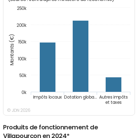
250k
200k
Montants (€)
150k
100k
50k
0k
Impôts locaux
Dotation globa…
Autres impôts
et taxes
© JDN 2026
Produits de fonctionnement de
Villapourçon en 2024*