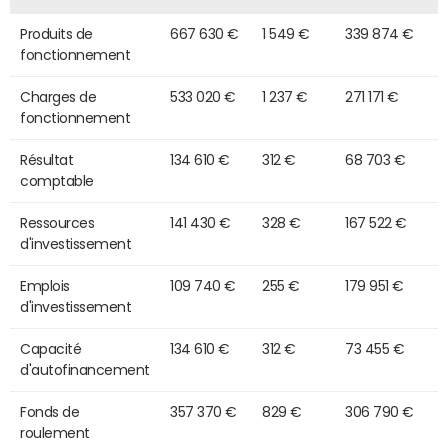
Produits de
667 630 €
1 549 €
339 874 €
fonctionnement
Charges de
533 020 €
1 237 €
271 171 €
fonctionnement
Résultat
134 610 €
312 €
68 703 €
comptable
Ressources
141 430 €
328 €
167 522 €
d'investissement
Emplois
109 740 €
255 €
179 951 €
d'investissement
Capacité
134 610 €
312 €
73 455 €
d'autofinancement
Fonds de
357 370 €
829 €
306 790 €
roulement