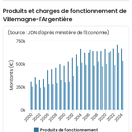
Produits et charges de fonctionnement de
Villemagne-l'Argentière
(Source : JDN d'après ministère de l'Economie)
750k
Montants (€)
500k
250k
0k
2008
2022
2002
2018
2014
2010
2024
2006
2020
2000
2016
2012
Produits de fonctionnement