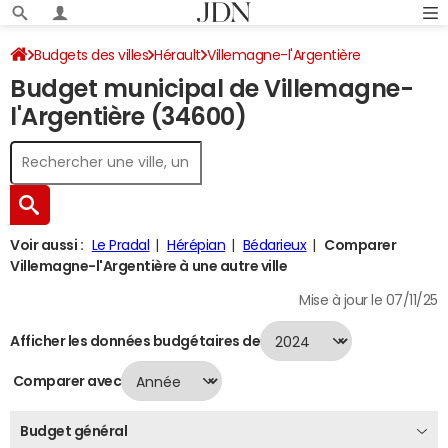
Budgets des villes
Hérault
Villemagne-l'Argentière
Budget municipal de Villemagne-
Budget 2024
l'Argentière (34600)
Voir aussi :
Le Pradal
Hérépian
Bédarieux
Comparer
Villemagne-l'Argentière à une autre ville
Mise à jour le 07/11/25
Afficher les données budgétaires de
Comparer avec
Budget général