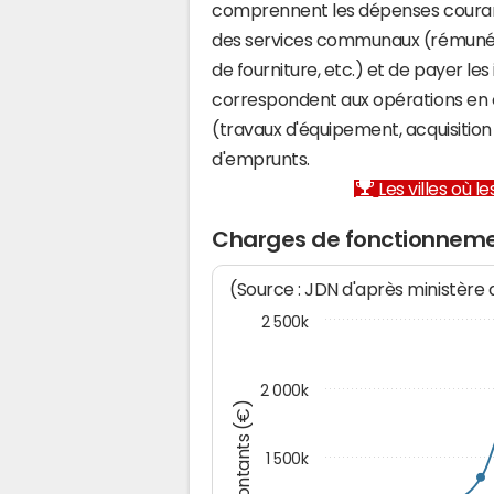
comprennent les dépenses couran
des services communaux (rémunéra
de fourniture, etc.) et de payer les
correspondent aux opérations en 
(travaux d'équipement, acquisiti
d'emprunts.
Les villes où 
Charges de fonctionneme
(Source : JDN d'après ministère
2 500k
2 000k
Montants (€)
1 500k