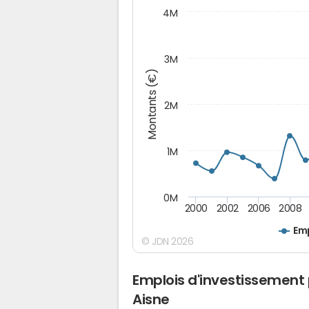
4M
3M
Montants (€)
2M
1M
0M
2000
2002
2006
2008
Emp
© JDN 2026
Emplois d'investissement 
Aisne