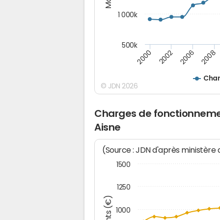
1 000k
500k
2000
2002
2006
2008
Char
© JDN 2026
Charges de fonctionnemen
Aisne
(Source : JDN d'après ministère
1500
1250
1000