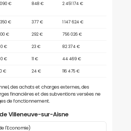
 090 €
848 €
2 451 174 €
 350 €
377 €
1 147 624 €
300 €
292 €
756 026 €
50 €
23 €
82 374 €
00 €
11 €
44 469 €
90 €
24 €
116 475 €
el, des achats et charges externes, des
ges financières et des subventions versées ne
ges de fonctionnement.
de Villeneuve-sur-Aisne
 de l'Economie)