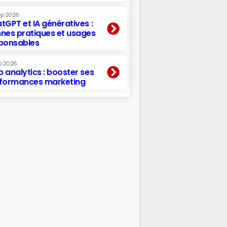
ep 2026
tGPT et IA génératives :
nes pratiques et usages
ponsables
p 2026
 analytics : booster ses
formances marketing