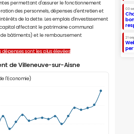
tes permettant d'assurer le fonctionnement
03 s
tion des personnels, dépenses d'entretien et
Cha
 intérêts de la dette. Les emplois d'investissement
bon
res
capital affectant le patrimoine communal
on de bâtiments) et le remboursement
21 se
Web
per
les dépenses sont les plus élevées
nt de Villeneuve-sur-Aisne
 de l'Economie)