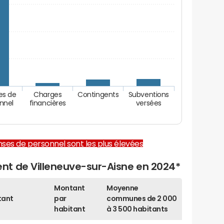
es de
Charges
Contingents
Subventions
nnel
financières
versées
enses de personnel sont les plus élevées
t de Villeneuve-sur-Aisne en 2024*
Montant
Moyenne
tant
par
communes de 2 000
habitant
à 3 500 habitants