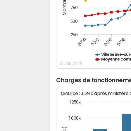
Montants (€)
750
500
250
2000
2002
2006
2008
Villeneuve-sur
Moyenne commu
© JDN 2026
Charges de fonctionnemen
(Source : JDN d'après ministère
1 250k
1 000k