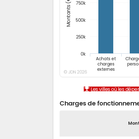
Montants (€)
750k
500k
250k
0k
Achats et
Charg
charges
perso
externes
© JDN 2026
Les villes où les dép
Charges de fonctionnemen
Mon