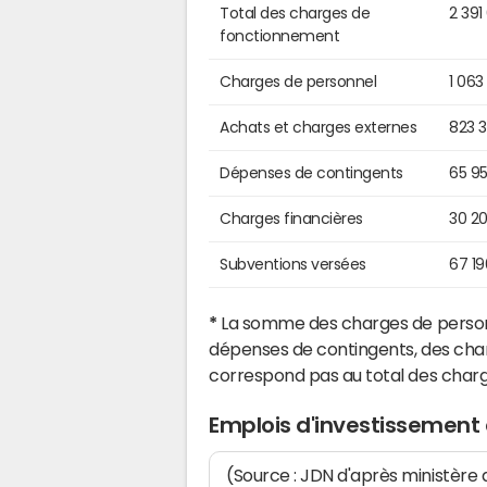
Total des charges de
2 391
fonctionnement
Charges de personnel
1 063
Achats et charges externes
823 
Dépenses de contingents
65 9
Charges financières
30 2
Subventions versées
67 1
*
La somme des charges de personn
dépenses de contingents, des char
correspond pas au total des char
Emplois d'investissement 
(Source : JDN d'après ministère