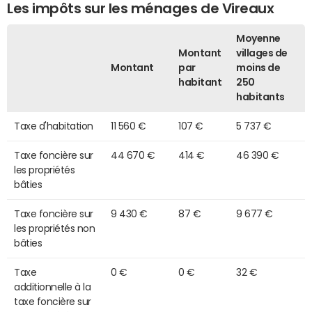
Les impôts sur les ménages de Vireaux
Moyenne
Montant
villages de
Montant
par
moins de
habitant
250
habitants
Taxe d'habitation
11 560 €
107 €
5 737 €
Taxe foncière sur
44 670 €
414 €
46 390 €
les propriétés
bâties
Taxe foncière sur
9 430 €
87 €
9 677 €
les propriétés non
bâties
Taxe
0 €
0 €
32 €
additionnelle à la
taxe foncière sur