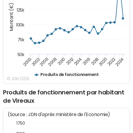
Montant (€)
125k
100k
75k
50k
2024
2002
2010
2016
2022
2000
2008
2014
2020
2006
2012
2018
Produits de fonctionnement
© JDN 2026
Produits de fonctionnement par habitant
de Vireaux
(Source : JDN d'après ministère de l'Economie)
1750