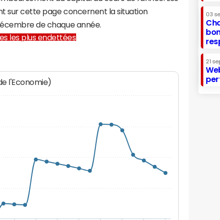
t sur cette page concernent la situation
03 s
Cha
1 décembre de chaque année.
bon
lles les plus endettées
res
21 se
Web
per
 de l'Economie)