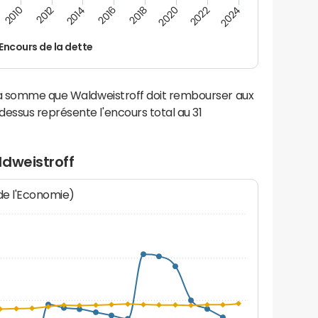
2022
2018
2014
2010
2024
2020
2016
2012
Encours de la dette
 la somme que Waldweistroff doit rembourser aux
ssus représente l'encours total au 31
ldweistroff
 de l'Economie)