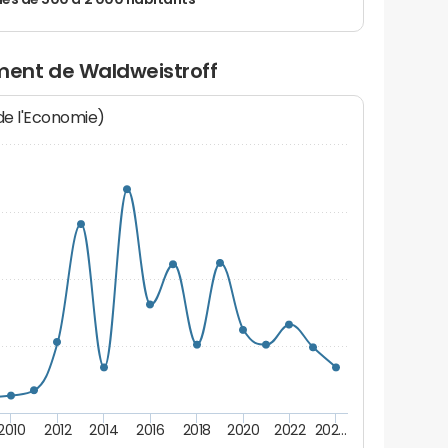
 de 500 à 2 000 habitants
ent de Waldweistroff
 de l'Economie)
2010
2012
2014
2016
2018
2020
2022
202…