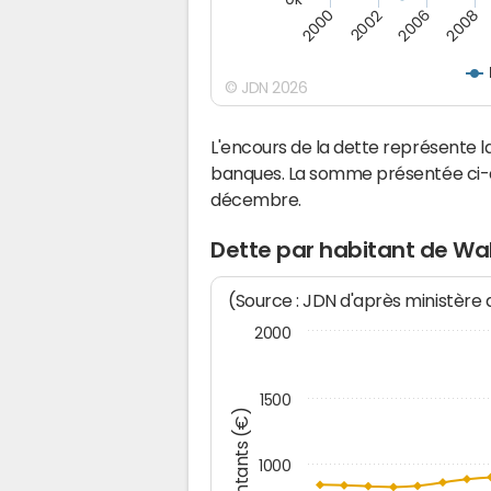
2008
2002
2006
2000
© JDN 2026
L'encours de la dette représente
banques. La somme présentée ci-de
décembre.
Dette par habitant de Wa
(Source : JDN d'après ministère
2000
1500
Montants (€)
1000