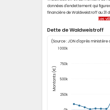
données d'endettement qui figuren
financière de Waldweistroff au 3
Les vi
Dette de Waldweistroff
(Source : JDN d'après ministère
1 000k
750k
Montants (€)
500k
250k
0k