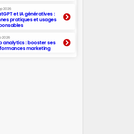
ep 2026
tGPT et IA génératives :
nes pratiques et usages
ponsables
p 2026
 analytics : booster ses
formances marketing