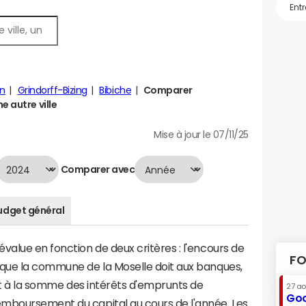
n
Grindorff-Bizing
Bibiche
Comparer
e autre ville
Mise à jour le 07/11/25
Comparer avec
udget général
value en fonction de deux critères : l'encours de
FO
 que la commune de la Moselle doit aux banques,
aut à la somme des intérêts d'emprunts de
27 a
Goo
mboursement du capital au cours de l'année. Les