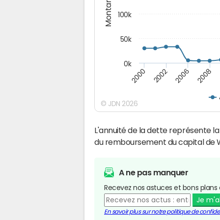
Montants (€)
100k
50k
0k
2008
2006
2002
2000
© JDN 2026
L'annuité de la dette représente 
du remboursement du capital de W
A ne pas manquer
Recevez nos astuces et bons plans 
Je m'
En savoir plus sur notre politique de confiden