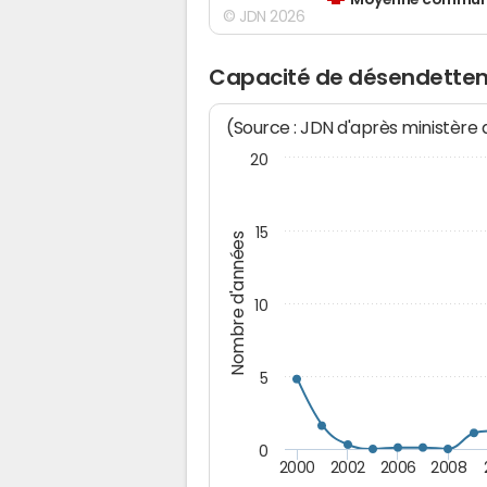
Moyenne communes
© JDN 2026
Capacité de désendettem
(Source : JDN d'après ministère
20
15
Nombre d'années
10
5
0
2000
2002
2006
2008