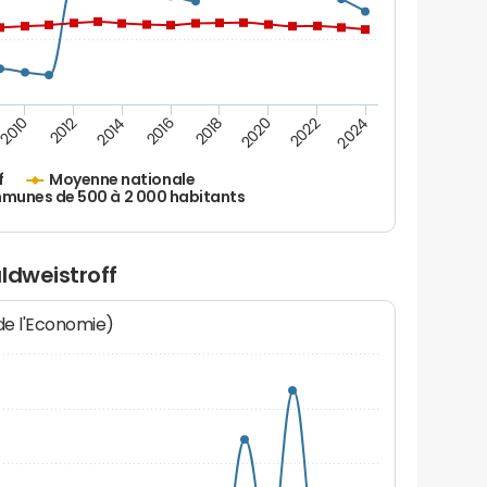
2010
2012
2014
2016
2018
2020
2022
2024
f
Moyenne nationale
unes de 500 à 2 000 habitants
ldweistroff
 de l'Economie)