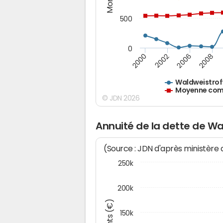
500
0
2000
2002
2006
2008
Waldweistrof
Moyenne comm
© JDN 2026
Annuité de la dette de Wa
(Source : JDN d'après ministère
250k
200k
150k