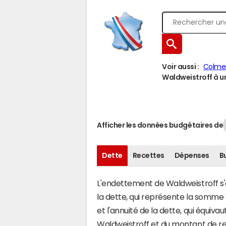
Voir aussi :
Colme
Waldweistroff à un
Afficher les données budgétaires de
Dette
Recettes
Dépenses
B
L'endettement de Waldweistroff s'é
la dette, qui représente la somme
et l'annuité de la dette, qui équiv
Waldweistroff et du montant de re