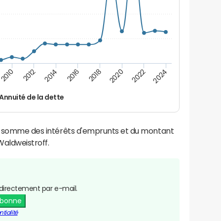
2024
2022
2020
2018
2016
2014
2012
2010
Annuité de la dette
la somme des intérêts d'emprunts et du montant
aldweistroff.
directement par e-mail.
abonne
tialité