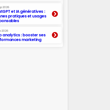
ep 2026
tGPT et IA génératives :
nes pratiques et usages
ponsables
p 2026
 analytics : booster ses
formances marketing