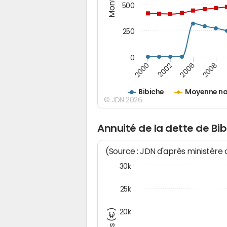
500
250
0
2000
2002
2006
2008
Bibiche
Moyenne na
© JDN 2026
Annuité de la dette de Bi
(Source : JDN d'après ministère
30k
25k
20k