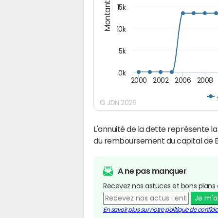
Montants (€)
15k
10k
5k
0k
2000
2002
2006
2008
© JDN 2026
L'annuité de la dette représente 
du remboursement du capital de B
A ne pas manquer
Recevez nos astuces et bons plans 
Je m'
En savoir plus sur notre politique de confiden