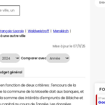
François-Lacroix
Waldweistroff
Menskirch
 une autre ville
Mise à jour le 07/11/25
Comparer avec
udget général
n fonction de deux critères : l'encours de la
FO
e la commune de la Moselle doit aux banques, et
 à la somme des intérêts d'emprunts de Bibiche et
27 a
Goo
apital au cours de l'année. Les données