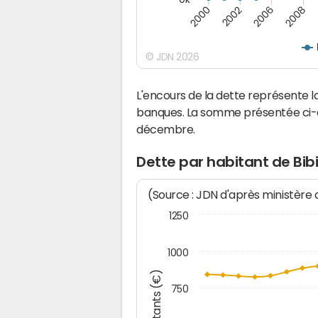
2008
2006
2002
2000
© JDN 2026
L'encours de la dette représente 
banques. La somme présentée ci-de
décembre.
Dette par habitant de Bib
(Source : JDN d'après ministère
1250
1000
Montants (€)
750