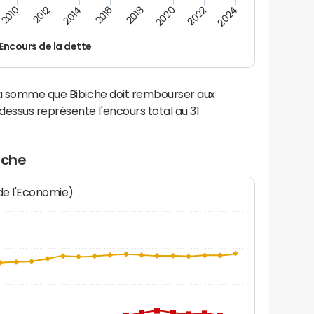
2024
2022
2020
2018
2016
2014
2012
2010
Encours de la dette
la somme que Bibiche doit rembourser aux
ssus représente l'encours total au 31
iche
 de l'Economie)