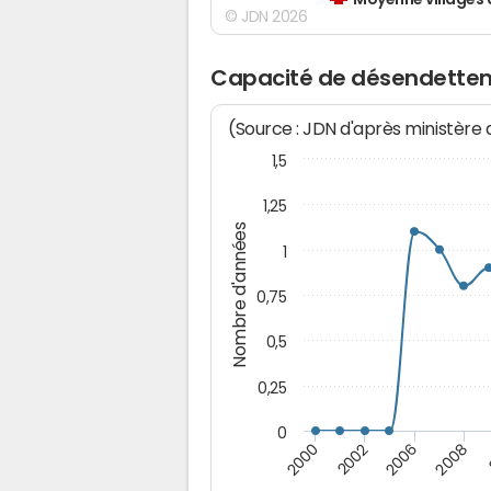
Moyenne villages 
© JDN 2026
Capacité de désendettem
(Source : JDN d'après ministère
1,5
1,25
Nombre d'années
1
0,75
0,5
0,25
0
2000
2008
2002
2006