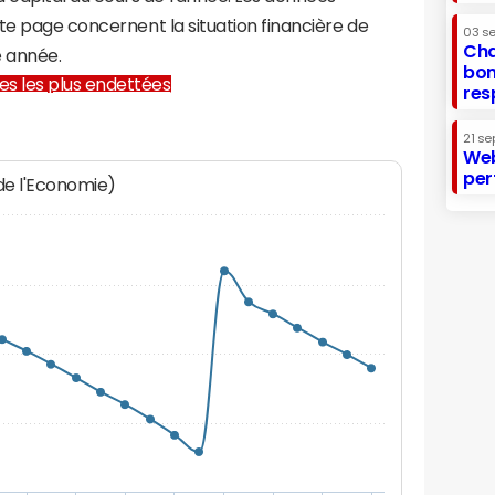
te page concernent la situation financière de
03 s
Cha
 année.
bon
lles les plus endettées
res
21 se
Web
per
 de l'Economie)