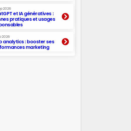
ep 2026
tGPT et IA génératives :
nes pratiques et usages
ponsables
p 2026
 analytics : booster ses
formances marketing