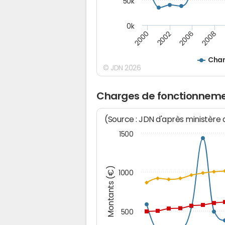
50k
0k
2008
2006
2002
2000
Char
© JDN 2026
Charges de fonctionnemen
(Source : JDN d'après ministère
1500
Montants (€)
1000
500