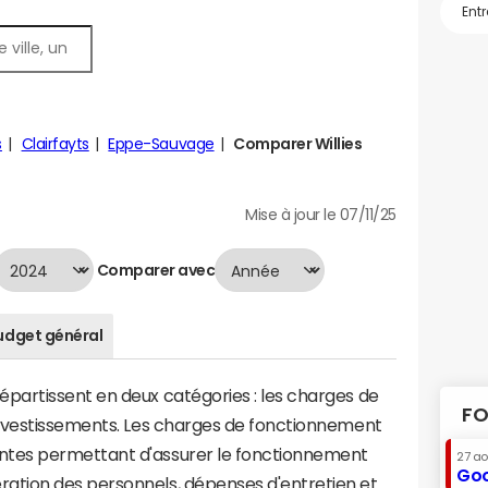
s
Clairfayts
Eppe-Sauvage
Comparer Willies
Mise à jour le 07/11/25
Comparer avec
udget général
artissent en deux catégories : les charges de
FO
investissements. Les charges de fonctionnement
tes permettant d'assurer le fonctionnement
27 a
Goo
tion des personnels, dépenses d'entretien et