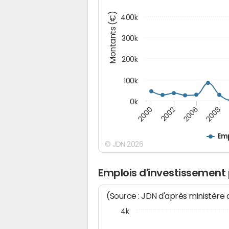
Montants (€)
400k
300k
200k
100k
0k
2000
2008
2006
2002
Emp
© JDN 2026
Emplois d'investissement 
(Source : JDN d'après ministère
4k