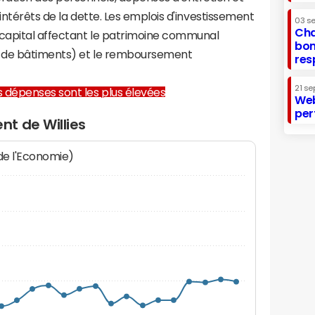
 intérêts de la dette. Les emplois d'investissement
03 s
Cha
capital affectant le patrimoine communal
bon
on de bâtiments) et le remboursement
res
21 se
les dépenses sont les plus élevées
Web
per
t de Willies
 de l'Economie)