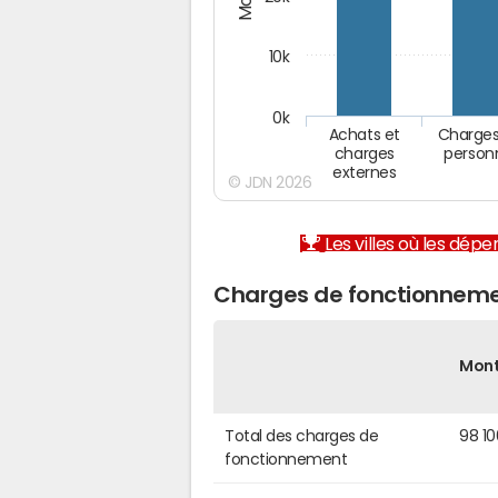
10k
0k
Achats et
Charges
charges
person
externes
© JDN 2026
Les villes où les dép
Charges de fonctionnemen
Mon
Total des charges de
98 1
fonctionnement