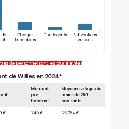
 de
Charges
Contingents
Subventions
nel
financières
versées
enses de personnel sont les plus élevées
t de Willies en 2024*
Montant
Moyenne villages de
tant
par
moins de 250
habitant
habitants
00 €
749 €
123 054 €