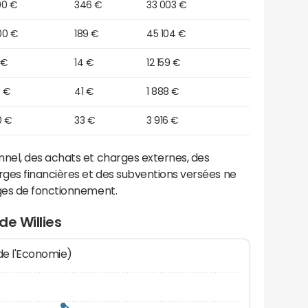
90 €
346 €
33 003 €
00 €
189 €
45 104 €
 €
14 €
12 159 €
0 €
41 €
1 888 €
0 €
33 €
3 916 €
el, des achats et charges externes, des
ges financières et des subventions versées ne
ges de fonctionnement.
de Willies
 de l'Economie)