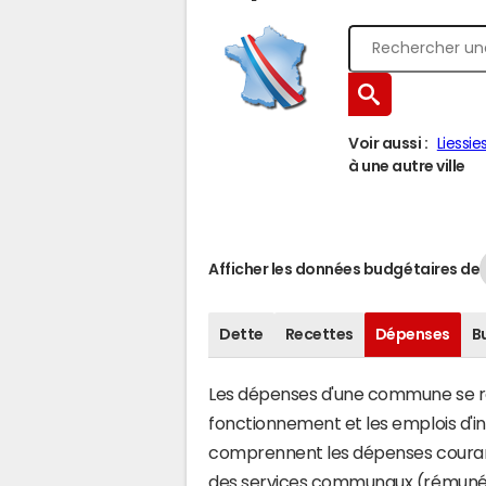
Voir aussi :
Liessie
à une autre ville
Afficher les données budgétaires de
Dette
Recettes
Dépenses
B
Les dépenses d'une commune se rép
fonctionnement et les emplois d'
comprennent les dépenses couran
des services communaux (rémunéra