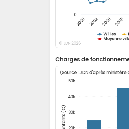
0
2000
2002
2006
2008
Willies
Moyenne vill
© JDN 2026
Charges de fonctionnemen
(Source : JDN d'après ministère
50k
40k
Montants (€)
30k
20k