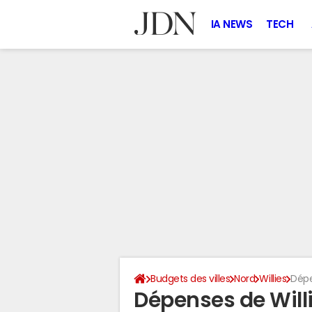
IA NEWS
TECH
Budgets des villes
Nord
Willies
Dép
Dépenses de Will