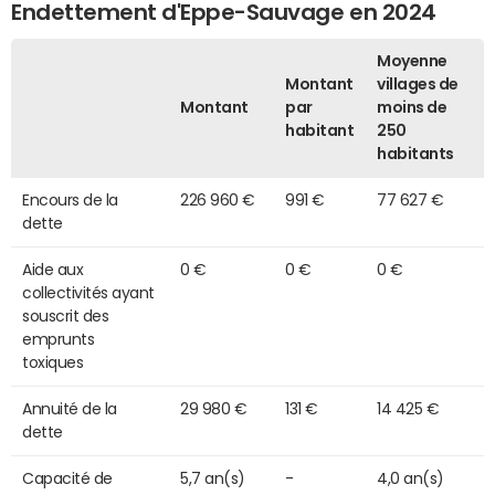
Endettement d'Eppe-Sauvage en 2024
Moyenne
Montant
villages de
Montant
par
moins de
habitant
250
habitants
Encours de la
226 960 €
991 €
77 627 €
dette
Aide aux
0 €
0 €
0 €
collectivités ayant
souscrit des
emprunts
toxiques
Annuité de la
29 980 €
131 €
14 425 €
dette
Capacité de
5,7 an(s)
-
4,0 an(s)