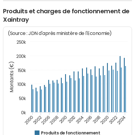
Produits et charges de fonctionnement de
Xaintray
(Source : JDN d'après ministère de l'Economie)
250k
200k
Montants (€)
150k
100k
50k
0k
2008
2022
2002
2018
2014
2010
2024
2006
2020
2000
2016
2012
Produits de fonctionnement