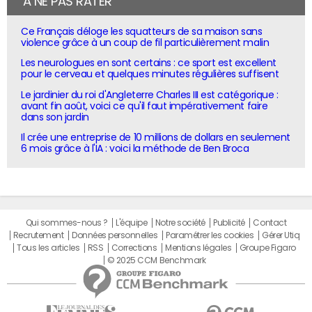
À NE PAS RATER
Ce Français déloge les squatteurs de sa maison sans
violence grâce à un coup de fil particulièrement malin
Les neurologues en sont certains : ce sport est excellent
pour le cerveau et quelques minutes régulières suffisent
Le jardinier du roi d'Angleterre Charles III est catégorique :
avant fin août, voici ce qu'il faut impérativement faire
dans son jardin
Il crée une entreprise de 10 millions de dollars en seulement
6 mois grâce à l'IA : voici la méthode de Ben Broca
Qui sommes-nous ?
L'équipe
Notre société
Publicité
Contact
Recrutement
Données personnelles
Paramétrer les cookies
Gérer Utiq
Tous les articles
RSS
Corrections
Mentions légales
Groupe Figaro
© 2025 CCM Benchmark