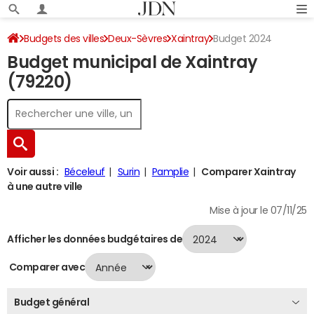
Budgets des villes
Deux-Sèvres
Xaintray
Budget 2024
Budget municipal de Xaintray
(79220)
Voir aussi :
Béceleuf
Surin
Pamplie
Comparer Xaintray
à une autre ville
Mise à jour le 07/11/25
Afficher les données budgétaires de
Comparer avec
Budget général