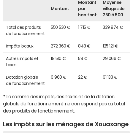
Montant
Moyenne
Montant
par
villages de
habitant
250 à 500
Total des produits
550 530 €
1 715 €
339 874 €
de fonctionnement
Impôts locaux
272 360 €
848 €
125 121 €
Autres impôts et
18 510 €
58 €
29 066 €
taxes
Dotation globale
6 960 €
22 €
61 133 €
de fonctionnement
*
La somme des impôts, des taxes et de la dotation
globale de fonctionnement ne correspond pas au total
des produits de fonctionnement.
Les impôts sur les ménages de Xouaxange