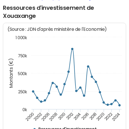
Ressources d'investissement de
Xouaxange
(Source : JDN d'après ministère de l'Economie)
1 000k
750k
Montants (€)
500k
250k
0k
2016
2014
2012
2010
2008
2006
2002
2000
2024
2022
2020
2018
Ressources d'investissement