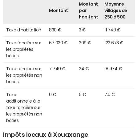
Montant
Moyenne
Montant
par
villages de
habitant
250 à 500
Taxe d'habitation
830 €
3 €
11 740 €
Taxe foncière sur
67 030 €
209 €
122 673 €
les propriétés
bâties
Taxe foncière sur
7 740 €
24 €
18 974 €
les propriétés non
bâties
Taxe
0 €
0 €
74 €
additionnelle à la
taxe foncière sur
les propriétés non
bâties
Impôts locaux à Xouaxange