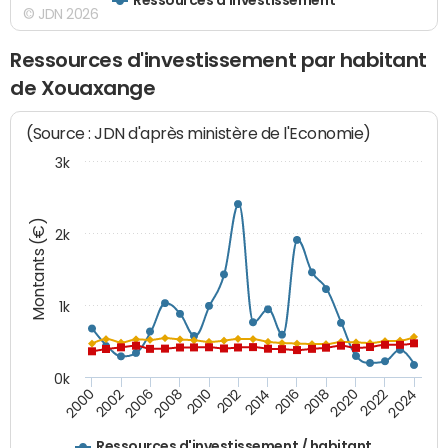
© JDN 2026
Ressources d'investissement par habitant
de Xouaxange
(Source : JDN d'après ministère de l'Economie)
3k
Montants (€)
2k
1k
0k
2006
2000
2024
2020
2016
2012
2008
2002
2022
2014
2018
2010
Ressources d'investissement / habitant