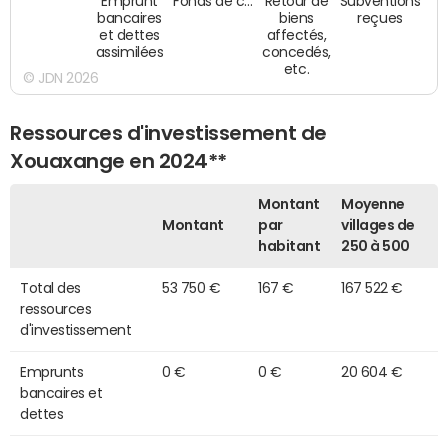
Emprunt
Fonds de c…
Retour de
Subventions
bancaires
biens
reçues
et dettes
affectés,
assimilées
concedés,
etc.
© JDN 2026
Ressources d'investissement de
Xouaxange en 2024**
Montant
Moyenne
Montant
par
villages de
habitant
250 à 500
Total des
53 750 €
167 €
167 522 €
ressources
d'investissement
Emprunts
0 €
0 €
20 604 €
bancaires et
dettes