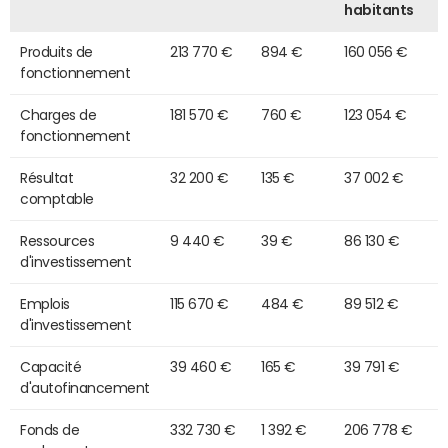
habitants
Produits de
213 770 €
894 €
160 056 €
fonctionnement
Charges de
181 570 €
760 €
123 054 €
fonctionnement
Résultat
32 200 €
135 €
37 002 €
comptable
Ressources
9 440 €
39 €
86 130 €
d'investissement
Emplois
115 670 €
484 €
89 512 €
d'investissement
Capacité
39 460 €
165 €
39 791 €
d'autofinancement
Fonds de
332 730 €
1 392 €
206 778 €