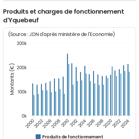
Produits et charges de fonctionnement
d'Yquebeuf
(Source : JDN d'après ministère de l'Economie)
300k
Montants (€)
200k
100k
0k
2008
2022
2002
2018
2014
2010
2024
2006
2020
2000
2016
2012
Produits de fonctionnement