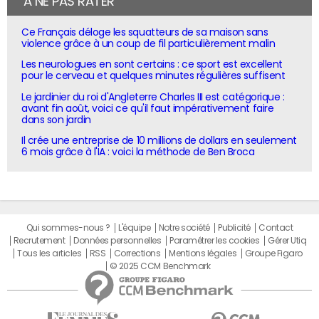
À NE PAS RATER
Ce Français déloge les squatteurs de sa maison sans
violence grâce à un coup de fil particulièrement malin
Les neurologues en sont certains : ce sport est excellent
pour le cerveau et quelques minutes régulières suffisent
Le jardinier du roi d'Angleterre Charles III est catégorique :
avant fin août, voici ce qu'il faut impérativement faire
dans son jardin
Il crée une entreprise de 10 millions de dollars en seulement
6 mois grâce à l'IA : voici la méthode de Ben Broca
Qui sommes-nous ?
L'équipe
Notre société
Publicité
Contact
Recrutement
Données personnelles
Paramétrer les cookies
Gérer Utiq
Tous les articles
RSS
Corrections
Mentions légales
Groupe Figaro
© 2025 CCM Benchmark