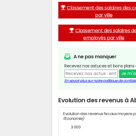
Classement des salaires des c
par ville
Classement des salaires d
employés par ville
A ne pas manquer
Recevez nos astuces et bons plans 
Je m'
En savoir plus sur notre politique de confiden
Evolution des revenus à 
Evolution des revenus fiscaux moyens p
l'Economie)
3 000