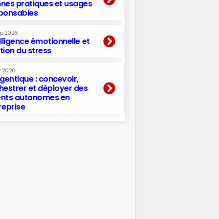
nes pratiques et usages
ponsables
ep 2026
elligence émotionnelle et
tion du stress
t 2026
agentique : concevoir,
hestrer et déployer des
nts autonomes en
reprise