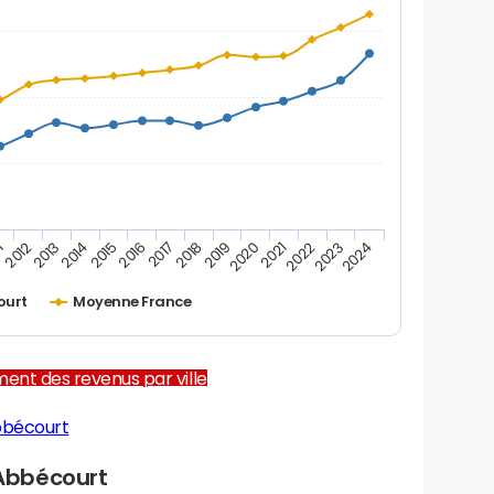
1
2012
2013
2014
2015
2016
2017
2018
2019
2020
2021
2022
2023
2024
ourt
Moyenne France
ent des revenus par ville
bbécourt
Abbécourt