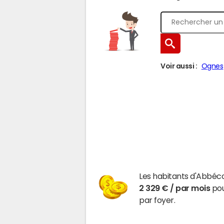
Voir aussi :
Ognes
Les habitants d'Abbéco
2 329 € / par mois
pou
par foyer.