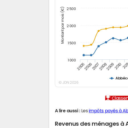
Montant par mois (€)
2 500
2 000
1 500
1 000
2005
2006
2007
2008
2009
2010
201
Abbéc
© JDN 2026
Classem
A lire aussi :
Les
impôts payés à A
Revenus des ménages à 