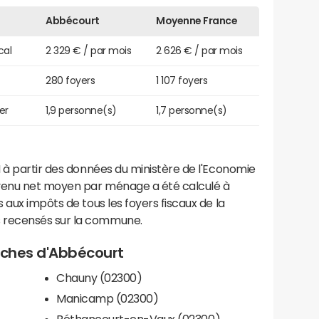
Abbécourt
Moyenne France
cal
2 329 € / par mois
2 626 € / par mois
280 foyers
1 107 foyers
er
1,9 personne(s)
1,7 personne(s)
 à partir des données du ministère de l'Economie
evenu net moyen par ménage a été calculé à
 aux impôts de tous les foyers fiscaux de la
 recensés sur la commune.
roches d'Abbécourt
Chauny (02300)
Manicamp (02300)
Béthancourt-en-Vaux (02300)