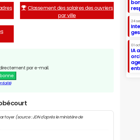
bon
adres
Classement des salaires des ouvriers
res
par ville
24 s
Int
es
ges
01 oc
IA 
orc
age
directement par e-mail.
ent
abonne
tialité
Abbécourt
(source : JDN d'après le ministère de
ar foyer