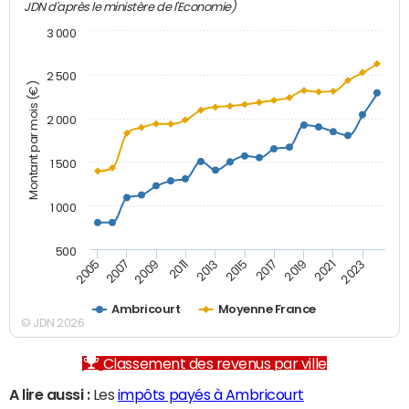
JDN d'après le ministère de l'Economie)
3 000
2 500
Montant par mois (€)
2 000
1 500
1 000
500
2007
2017
2009
2019
2011
2021
2013
2023
2005
2015
Ambricourt
Moyenne France
© JDN 2026
Classement des revenus par ville
A lire aussi :
Les
impôts payés à Ambricourt