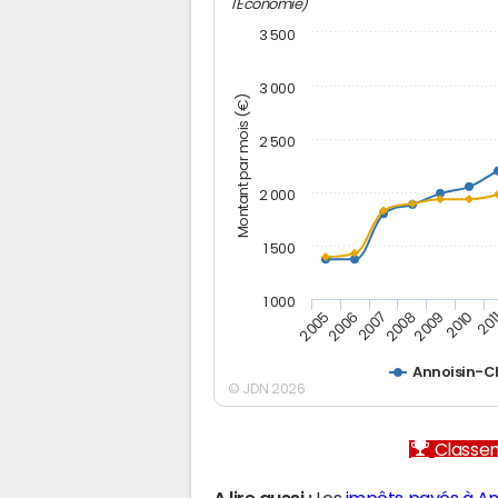
l'Economie)
3 500
3 000
Montant par mois (€)
2 500
2 000
1 500
1 000
2005
2006
2007
2008
2009
2010
201
Annoisin-C
© JDN 2026
Classem