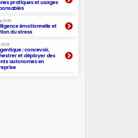
nes pratiques et usages
ponsables
ep 2026
elligence émotionnelle et
tion du stress
t 2026
agentique : concevoir,
hestrer et déployer des
nts autonomes en
reprise