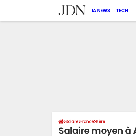
IA NEWS
TECH
Salaire
France
Isère
Salaire moyen à