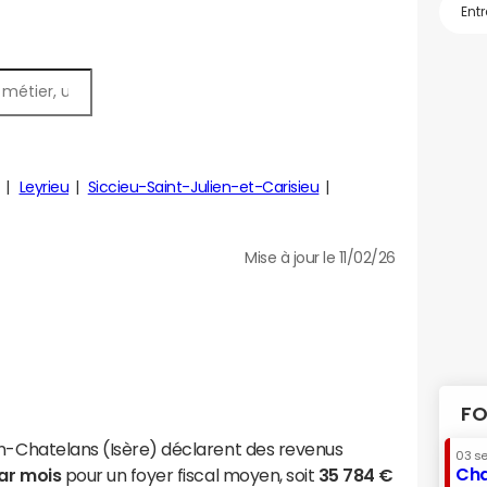
Leyrieu
Siccieu-Saint-Julien-et-Carisieu
Mise à jour le 11/02/26
FO
in-Chatelans (Isère) déclarent des revenus
03 s
Cha
par mois
pour un foyer fiscal moyen, soit
35 784 €