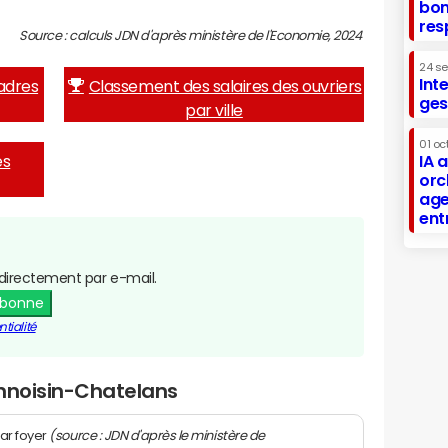
bon
res
Source : calculs JDN d'après ministère de l'Economie, 2024
24 s
Int
adres
Classement des salaires des ouvriers
ges
par ville
01 oc
es
IA 
orc
age
ent
directement par e-mail.
abonne
tialité
Annoisin-Chatelans
(source : JDN d'après le ministère de
ar foyer