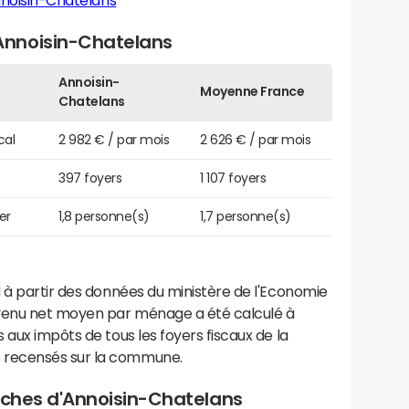
noisin-Chatelans
nnoisin-Chatelans
Annoisin-
Moyenne France
Chatelans
cal
2 982 € / par mois
2 626 € / par mois
397 foyers
1 107 foyers
er
1,8 personne(s)
1,7 personne(s)
 à partir des données du ministère de l'Economie
evenu net moyen par ménage a été calculé à
 aux impôts de tous les foyers fiscaux de la
 recensés sur la commune.
roches d'Annoisin-Chatelans