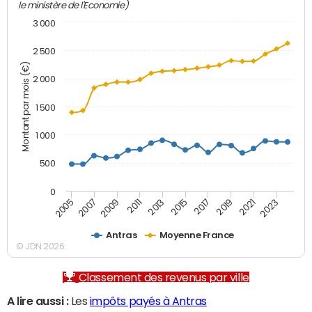
le ministère de l'Economie)
3 000
2 500
Montant par mois (€)
2 000
1 500
1 000
500
0
2007
2017
2005
2015
2013
2023
2011
2021
2009
2019
Antras
Moyenne France
© JDN 2026
Classement des revenus par ville
A lire aussi :
Les
impôts payés à Antras