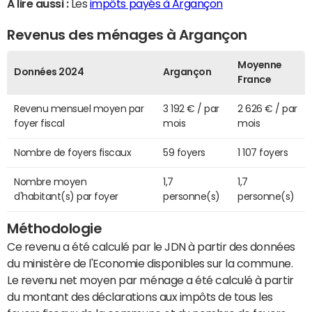
A lire aussi :
Les
impôts payés à Argançon
Revenus des ménages à Argançon
Moyenne
Données 2024
Argançon
France
Revenu mensuel moyen par
3 192 € / par
2 626 € / par
foyer fiscal
mois
mois
Nombre de foyers fiscaux
59 foyers
1 107 foyers
Nombre moyen
1,7
1,7
d'habitant(s) par foyer
personne(s)
personne(s)
Méthodologie
Ce revenu a été calculé par le JDN à partir des données
du ministère de l'Economie disponibles sur la commune.
Le revenu net moyen par ménage a été calculé à partir
du montant des déclarations aux impôts de tous les