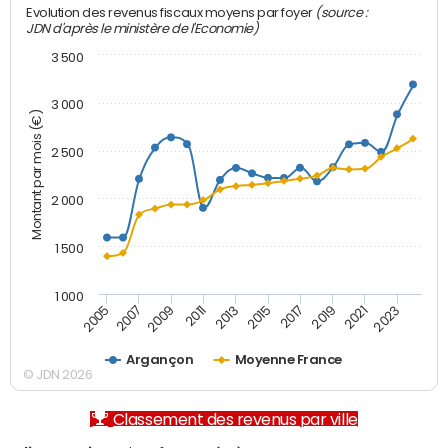
(source :
Evolution des revenus fiscaux moyens par foyer
JDN d'après le ministère de l'Economie)
3 500
3 000
Montant par mois (€)
2 500
2 000
1 500
1 000
2007
2017
2009
2019
2011
2021
2013
2023
2005
2015
Argançon
Moyenne France
© JDN 2026
Classement des revenus par ville