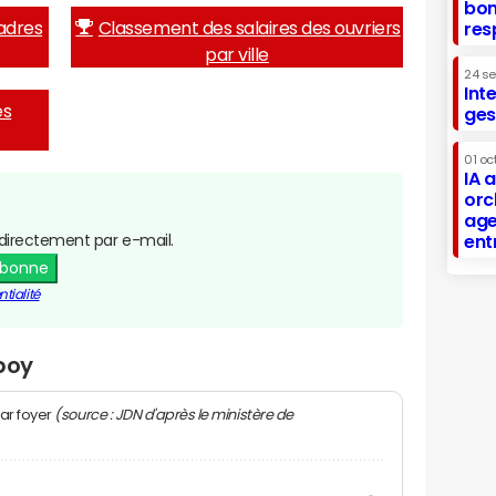
bon
adres
Classement des salaires des ouvriers
res
par ville
24 s
Int
es
ges
01 oc
IA 
orc
age
directement par e-mail.
ent
abonne
tialité
poy
(source : JDN d'après le ministère de
ar foyer