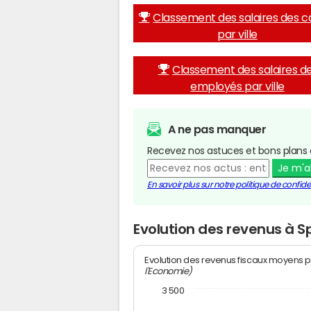
Classement des salaires des c
par ville
Classement des salaires d
employés par ville
A ne pas manquer
Recevez nos astuces et bons plans 
Je m'
En savoir plus sur notre politique de confiden
Evolution des revenus à S
Evolution des revenus fiscaux moyens p
l'Economie)
3 500