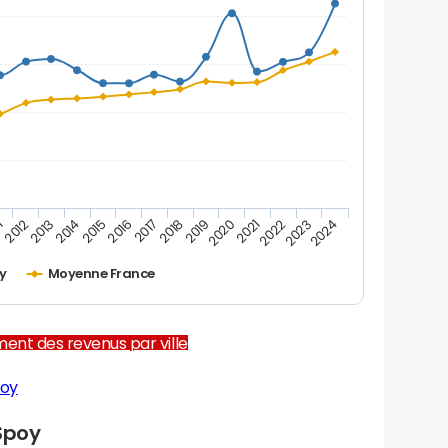
1
2012
2013
2014
2015
2016
2017
2018
2019
2020
2021
2022
2023
2024
y
Moyenne France
ent des revenus par ville
poy
Spoy