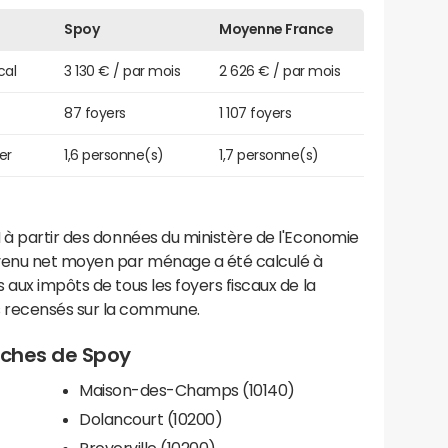
Spoy
Moyenne France
cal
3 130 € / par mois
2 626 € / par mois
87 foyers
1 107 foyers
er
1,6 personne(s)
1,7 personne(s)
 à partir des données du ministère de l'Economie
evenu net moyen par ménage a été calculé à
 aux impôts de tous les foyers fiscaux de la
 recensés sur la commune.
roches de Spoy
Maison-des-Champs (10140)
Dolancourt (10200)
Proverville (10200)