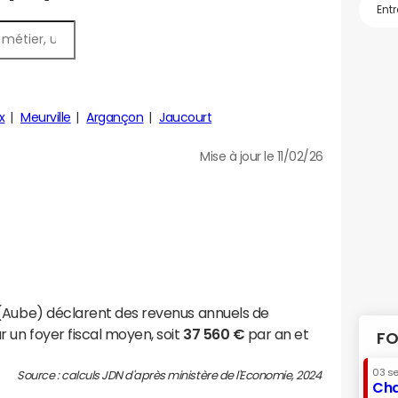
x
Meurville
Argançon
Jaucourt
Mise à jour le 11/02/26
 (Aube) déclarent des revenus annuels de
 un foyer fiscal moyen, soit
37 560 €
par an et
FO
03 s
Source : calculs JDN d'après ministère de l'Economie, 2024
Cha