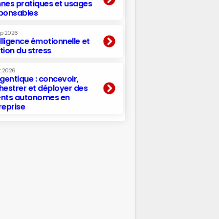
nes pratiques et usages
ponsables
ep 2026
elligence émotionnelle et
tion du stress
t 2026
agentique : concevoir,
hestrer et déployer des
nts autonomes en
reprise