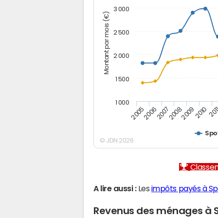
3 000
Montant par mois (€)
2 500
2 000
1 500
1 000
2005
2006
2007
2008
2009
2010
201
Spo
© JDN 2026
Classem
A lire aussi :
Les
impôts payés à S
Revenus des ménages à 