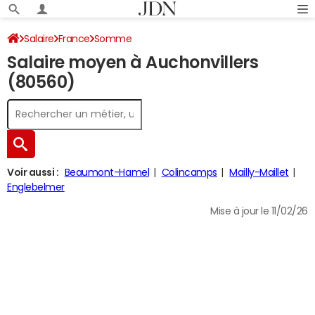
Salaire
France
Somme
Salaire moyen à Auchonvillers
(80560)
Voir aussi :
Beaumont-Hamel
Colincamps
Mailly-Maillet
Englebelmer
Mise à jour le 11/02/26