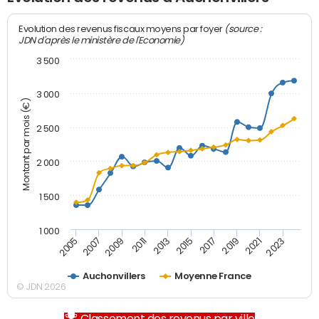
(source :
Evolution des revenus fiscaux moyens par foyer
JDN d'après le ministère de l'Economie)
3 500
3 000
Montant par mois (€)
2 500
2 000
1 500
1 000
2007
2017
2009
2019
2011
2021
2013
2023
2005
2015
Auchonvillers
Moyenne France
© JDN 2026
Classement des revenus par ville