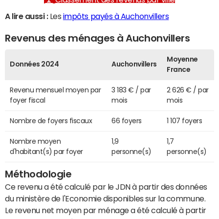
A lire aussi :
Les
impôts payés à Auchonvillers
Revenus des ménages à Auchonvillers
Moyenne
Données 2024
Auchonvillers
France
Revenu mensuel moyen par
3 183 € / par
2 626 € / par
foyer fiscal
mois
mois
Nombre de foyers fiscaux
66 foyers
1 107 foyers
Nombre moyen
1,9
1,7
d'habitant(s) par foyer
personne(s)
personne(s)
Méthodologie
Ce revenu a été calculé par le JDN à partir des données
du ministère de l'Economie disponibles sur la commune.
Le revenu net moyen par ménage a été calculé à partir