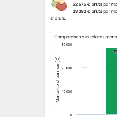
52 675 € bruts
par moi
28 392 € bruts
par moi
€ bruts.
Comparaison des salaires mensu
30 000
28
Montant brut par mois (€)
20 000
10 000
0