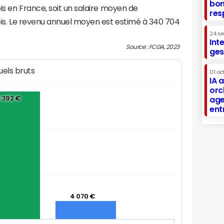
bon
s en France, soit un salaire moyen de
res
s. Le revenu annuel moyen est estimé à 340 704
24 s
Int
Source : FCGA, 2023
ges
els bruts
01 oc
IA 
orc
 392 €
age
ent
4 070 €