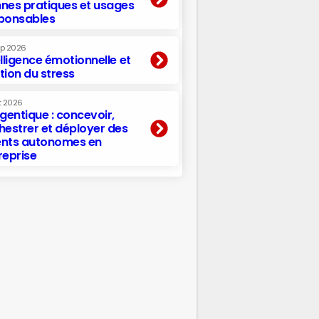
nes pratiques et usages
ponsables
ep 2026
elligence émotionnelle et
tion du stress
t 2026
agentique : concevoir,
hestrer et déployer des
nts autonomes en
reprise