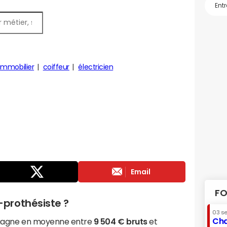
immobilier
coiffeur
électricien
Email
FO
prothésiste ?
03 s
Cha
 gagne en moyenne entre
9 504 € bruts
et