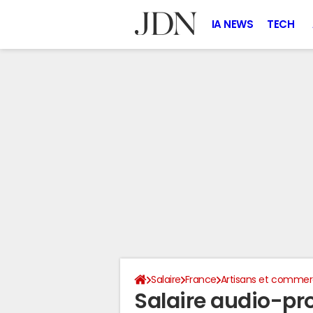
IA NEWS
TECH
Salaire
France
Artisans et comme
Salaire audio-pr