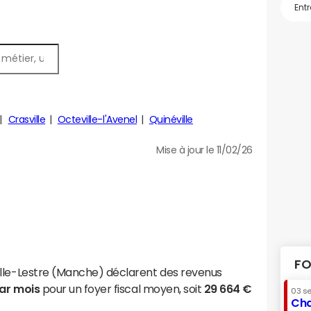
Crasville
Octeville-l'Avenel
Quinéville
Mise à jour le 11/02/26
FO
ille-Lestre (Manche) déclarent des revenus
par mois
pour un foyer fiscal moyen, soit
29 664 €
03 s
Cha