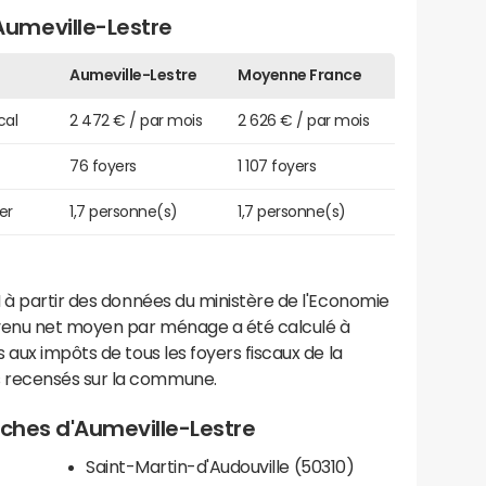
umeville-Lestre
Aumeville-Lestre
Moyenne France
cal
2 472 € / par mois
2 626 € / par mois
76 foyers
1 107 foyers
er
1,7 personne(s)
1,7 personne(s)
 à partir des données du ministère de l'Economie
evenu net moyen par ménage a été calculé à
 aux impôts de tous les foyers fiscaux de la
 recensés sur la commune.
roches d'Aumeville-Lestre
Saint-Martin-d'Audouville (50310)