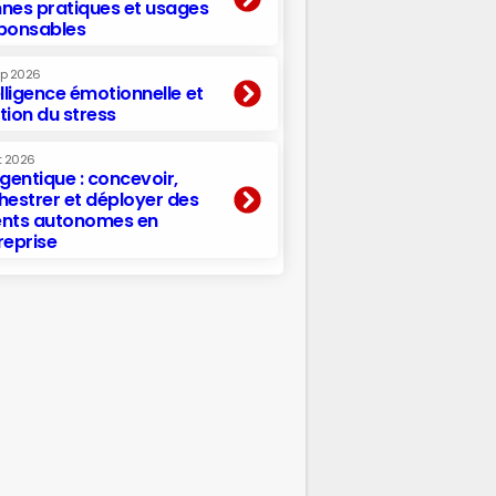
nes pratiques et usages
ponsables
ep 2026
elligence émotionnelle et
tion du stress
t 2026
agentique : concevoir,
hestrer et déployer des
nts autonomes en
reprise