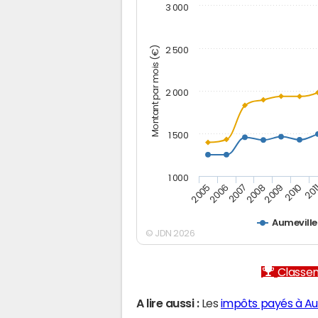
3 000
Montant par mois (€)
2 500
2 000
1 500
1 000
2005
2006
2007
2008
2009
2010
201
Aumeville
© JDN 2026
Classem
A lire aussi :
Les
impôts payés à Au