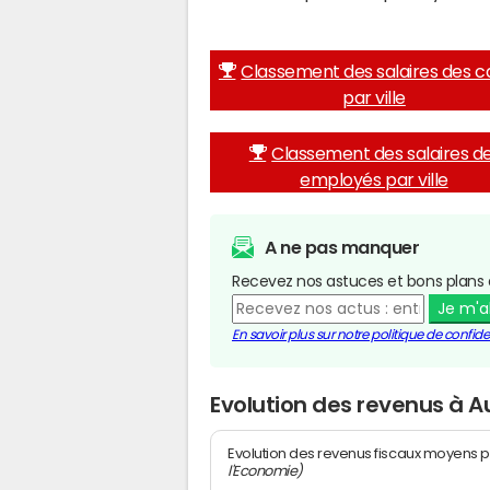
Classement des salaires des c
par ville
Classement des salaires d
employés par ville
A ne pas manquer
Recevez nos astuces et bons plans 
Je m'
En savoir plus sur notre politique de confiden
Evolution des revenus à A
Evolution des revenus fiscaux moyens p
l'Economie)