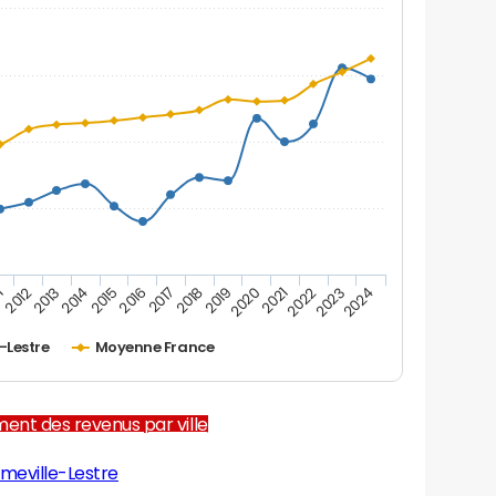
1
2012
2013
2014
2015
2016
2017
2018
2019
2020
2021
2022
2023
2024
-Lestre
Moyenne France
ent des revenus par ville
meville-Lestre