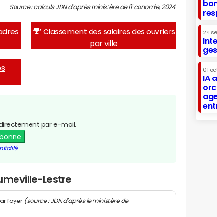
bon
Source : calculs JDN d'après ministère de l'Economie, 2024
res
adres
Classement des salaires des ouvriers
24 s
Int
par ville
ges
es
01 oc
IA 
orc
age
ent
directement par e-mail.
abonne
tialité
umeville-Lestre
(source : JDN d'après le ministère de
ar foyer