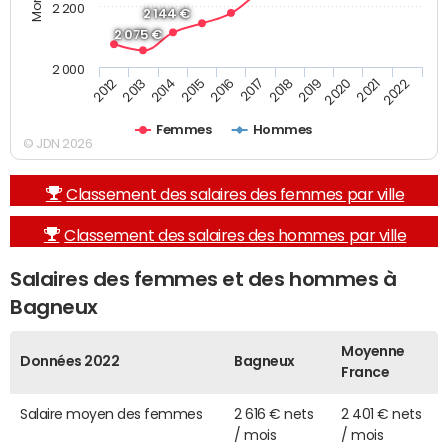
2 200
2 144 €
2 075 €
2 000
2019
2017
2015
2013
2022
2020
2018
2016
2014
2012
2021
Femmes
Hommes
© JDN 2026
Classement des salaires des femmes par ville
Classement des salaires des hommes par ville
Salaires des femmes et des hommes à
Bagneux
Moyenne
Données 2022
Bagneux
France
Salaire moyen des femmes
2 616 € nets
2 401 € nets
/ mois
/ mois