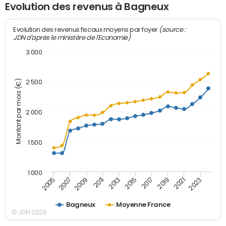
Evolution des revenus à Bagneux
(source :
Evolution des revenus fiscaux moyens par foyer
JDN d'après le ministère de l'Economie)
3 000
Montant par mois (€)
2 500
2 000
1 500
1 000
2007
2017
2009
2019
2011
2021
2013
2023
2005
2015
Bagneux
Moyenne France
© JDN 2026