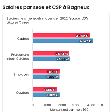
Salaires par sexe et CSP à Bagneux
(source : JDN
Salaires nets mensuels moyens en 2022
d'après l'Insee)
3 942 €
Cadres
4 147 €
2 524 €
Professions
intermédiaires
2 595 €
1 892 €
Employés
1 856 €
1 685 €
Ouvriers
1 889 €
0
1 000
2 000
3 000
4 000
5 0…
Montant net par mois (€)