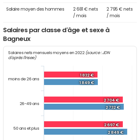
Salaire moyen des hommes
2 681 € nets
2 795 € nets
/ mois
/ mois
Salaires par classe d'âge et sexe à
Bagneux
(source : JDN
Salaires nets mensuels moyens en 2022
d'après l'Insee)
1 832 €
moins de 26 ans
1 849 €
2 704 €
26-49 ans
2 732 €
2 697 €
50 ans et plus
2 849 €