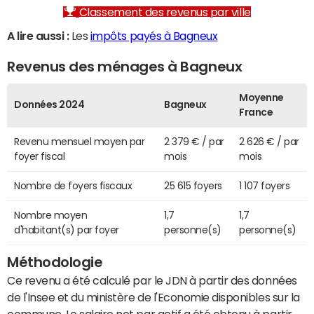
Classement des revenus par ville
A lire aussi :
Les
impôts payés à Bagneux
Revenus des ménages à Bagneux
Moyenne
Données 2024
Bagneux
France
Revenu mensuel moyen par
2 379 € / par
2 626 € / par
foyer fiscal
mois
mois
Nombre de foyers fiscaux
25 615 foyers
1 107 foyers
Nombre moyen
1,7
1,7
d'habitant(s) par foyer
personne(s)
personne(s)
Méthodologie
Ce revenu a été calculé par le JDN à partir des données
de l'Insee et du ministère de l'Economie disponibles sur la
commune. Le salaire net par actif a été obtenu à partir