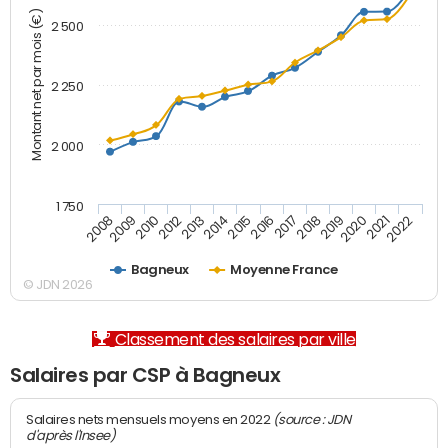
Montant net par mois (€)
2 500
2 250
2 000
1 750
2012
2019
2014
2021
2008
2016
2010
2018
2013
2020
2015
2022
2009
2017
Bagneux
Moyenne France
© JDN 2026
Classement des salaires par ville
Salaires par CSP à Bagneux
(source : JDN
Salaires nets mensuels moyens en 2022
d'après l'Insee)