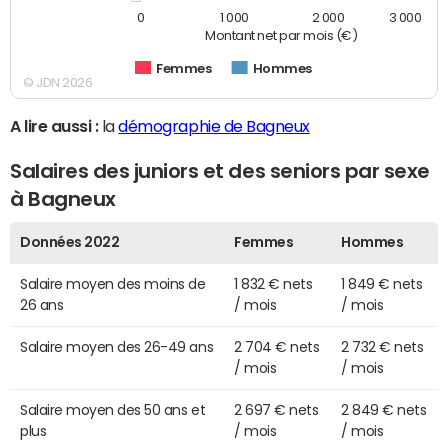
0
1 000
2 000
3 000
Montant net par mois (€)
Femmes
Hommes
© JDN 2026
A lire aussi :
la
démographie de Bagneux
Salaires des juniors et des seniors par sexe
à Bagneux
Données 2022
Femmes
Hommes
Salaire moyen des moins de
1 832 € nets
1 849 € nets
26 ans
/ mois
/ mois
Salaire moyen des 26-49 ans
2 704 € nets
2 732 € nets
/ mois
/ mois
Salaire moyen des 50 ans et
2 697 € nets
2 849 € nets
plus
/ mois
/ mois