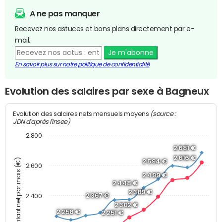
A ne pas manquer
Recevez nos astuces et bons plans directement par e-
mail.
Je m'abonne
En savoir plus sur notre politique de confidentialité
Evolution des salaires par sexe à Bagneux
(source :
Evolution des salaires nets mensuels moyens
JDN d'après l'Insee)
2 800
2 681 €
2 616 €
Montant net par mois (€)
2 594 €
2 600
2 499 €
2 448 €
2 389 €
2 367 €
2 400
2 302 €
2 258 €
2 251 €