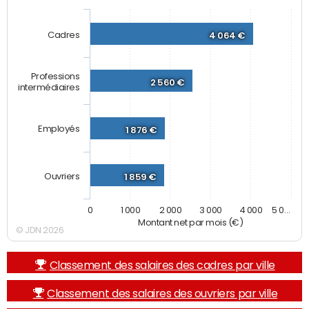
Cadres
4 064 €
Professions
2 560 €
intermédiaires
Employés
1 876 €
Ouvriers
1 859 €
0
1 000
2 000
3 000
4 000
5 0…
Montant net par mois (€)
© JDN 2026
Classement des salaires des cadres par ville
Classement des salaires des ouvriers par ville