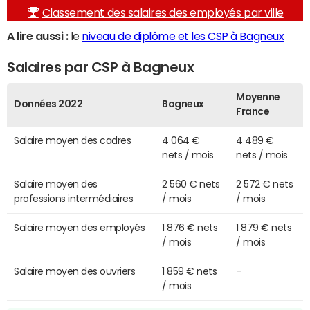
Classement des salaires des employés par ville
A lire aussi :
le
niveau de diplôme et les CSP à Bagneux
Salaires par CSP à Bagneux
Moyenne
Données 2022
Bagneux
France
Salaire moyen des cadres
4 064 €
4 489 €
nets / mois
nets / mois
Salaire moyen des
2 560 € nets
2 572 € nets
professions intermédiaires
/ mois
/ mois
Salaire moyen des employés
1 876 € nets
1 879 € nets
/ mois
/ mois
Salaire moyen des ouvriers
1 859 € nets
-
/ mois