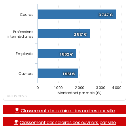
Cadres
3 747 €
Professions
2 517 €
intermédiaires
Employés
1 862 €
Ouvriers
1 951 €
0
1 000
2 000
3 000
4 000
Montant net par mois (€)
© JDN 2026
Classement des salaires des cadres par ville
Classement des salaires des ouvriers par ville