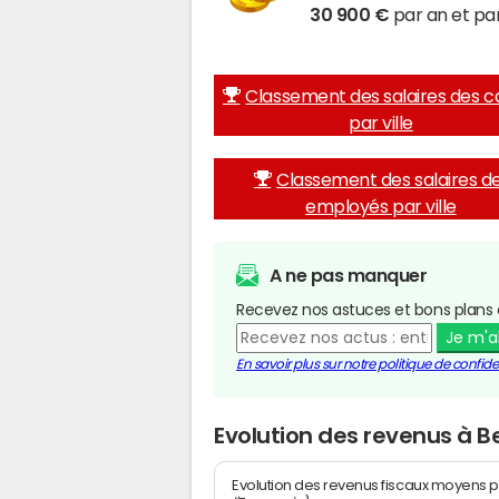
30 900 €
par an et par
Classement des salaires des c
par ville
Classement des salaires d
employés par ville
A ne pas manquer
Recevez nos astuces et bons plans 
Je m'
En savoir plus sur notre politique de confiden
Evolution des revenus à 
Evolution des revenus fiscaux moyens p