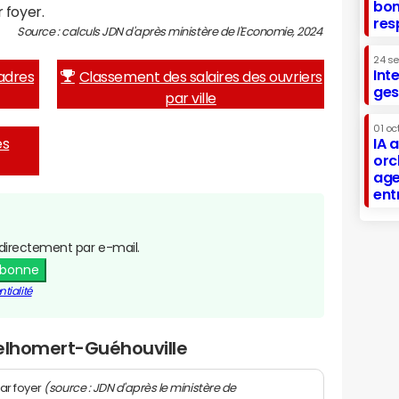
bon
 foyer.
res
Source : calculs JDN d'après ministère de l'Economie, 2024
24 s
Int
adres
Classement des salaires des ouvriers
ges
par ville
01 oc
es
IA 
orc
age
ent
directement par e-mail.
abonne
tialité
Belhomert-Guéhouville
(source : JDN d'après le ministère de
ar foyer