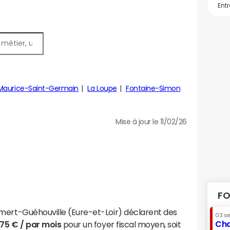
Maurice-Saint-Germain
La Loupe
Fontaine-Simon
Mise à jour le 11/02/26
FO
mert-Guéhouville (Eure-et-Loir) déclarent des
03 s
Cha
575 € / par mois
pour un foyer fiscal moyen, soit