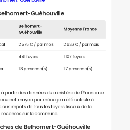
elhomert-Guéhouville
elhomert-Guéhouville
Belhomert-
Moyenne France
Guéhouville
cal
2 575 € / par mois
2 626 € / par mois
441 foyers
1 107 foyers
er
1,8 personne(s)
1,7 personne(s)
 à partir des données du ministère de l'Economie
evenu net moyen par ménage a été calculé à
 aux impôts de tous les foyers fiscaux de la
 recensés sur la commune.
proches de Belhomert-Guéhouville