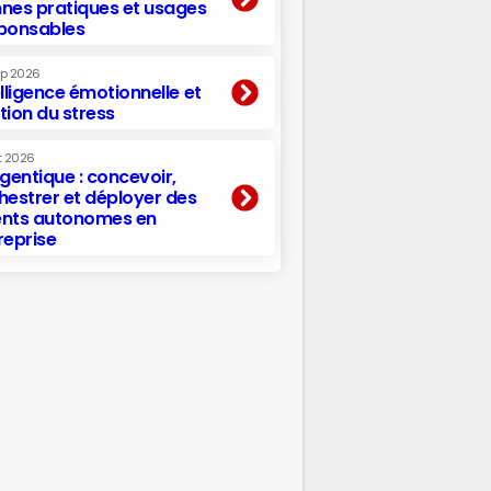
nes pratiques et usages
ponsables
ep 2026
elligence émotionnelle et
tion du stress
t 2026
agentique : concevoir,
hestrer et déployer des
nts autonomes en
reprise