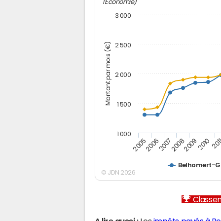
l'Economie)
3 000
Montant par mois (€)
2 500
2 000
1 500
1 000
2005
2006
2007
2008
2009
2010
201
Belhomert-G
© JDN 2026
Classem