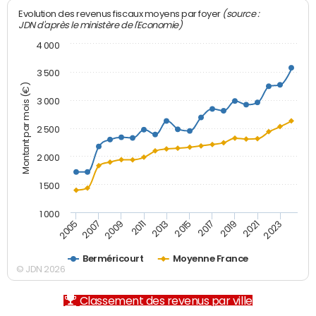
(source :
Evolution des revenus fiscaux moyens par foyer
JDN d'après le ministère de l'Economie)
4 000
3 500
Montant par mois (€)
3 000
2 500
2 000
1 500
1 000
2007
2017
2005
2015
2013
2023
2011
2021
2009
2019
Berméricourt
Moyenne France
© JDN 2026
Classement des revenus par ville