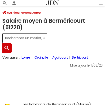
Salaire
France
Marne
Salaire moyen à Berméricourt
(51220)
Voir aussi :
Loivre
Orainville
Aguilcourt
Bertricourt
Mise à jour le 11/02/26
Les habitants de Berméricourt (Marne)