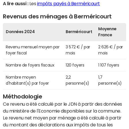
A lire aussi :
Les
impôts payés à Berméricourt
Revenus des ménages à Berméricourt
Moyenne
Données 2024
Berméricourt
France
Revenu mensuel moyen par
3 572 € / par
2 626 € / par
foyer fiscal
mois
mois
Nombre de foyers fiscaux
120 foyers
1 107 foyers
Nombre moyen
2,2
1,7
d'habitant(s) par foyer
personne(s)
personne(s)
Méthodologie
Ce revenu a été calculé par le JDN à partir des données
du ministère de l'Economie disponibles sur la commune.
Le revenu net moyen par ménage a été calculé à partir
du montant des déclarations aux impôts de tous les