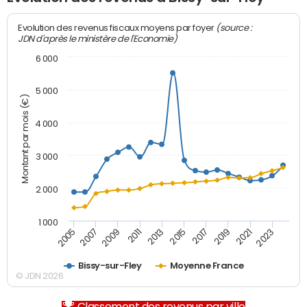
(source :
Evolution des revenus fiscaux moyens par foyer
JDN d'après le ministère de l'Economie)
6 000
5 000
Montant par mois (€)
4 000
3 000
2 000
1 000
2007
2017
2005
2015
2013
2023
2011
2021
2009
2019
Bissy-sur-Fley
Moyenne France
© JDN 2026
Classement des revenus par ville