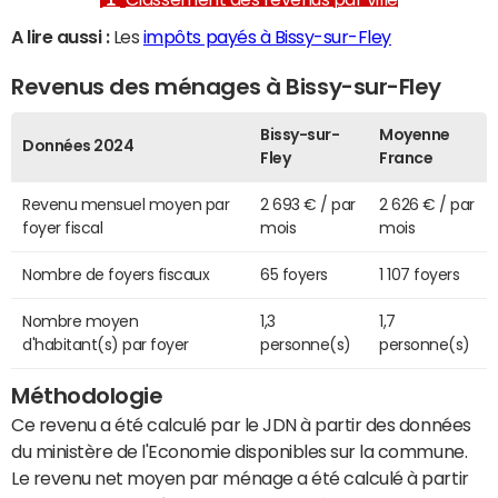
A lire aussi :
Les
impôts payés à Bissy-sur-Fley
Revenus des ménages à Bissy-sur-Fley
Bissy-sur-
Moyenne
Données 2024
Fley
France
Revenu mensuel moyen par
2 693 € / par
2 626 € / par
foyer fiscal
mois
mois
Nombre de foyers fiscaux
65 foyers
1 107 foyers
Nombre moyen
1,3
1,7
d'habitant(s) par foyer
personne(s)
personne(s)
Méthodologie
Ce revenu a été calculé par le JDN à partir des données
du ministère de l'Economie disponibles sur la commune.
Le revenu net moyen par ménage a été calculé à partir