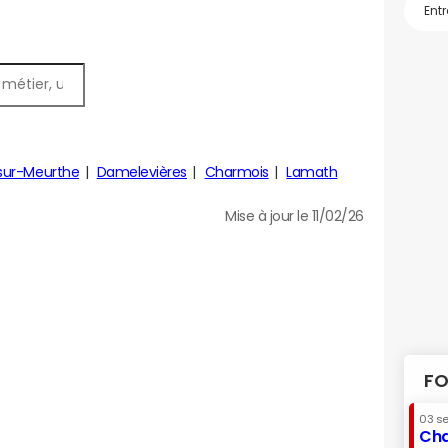
sur-Meurthe
Damelevières
Charmois
Lamath
Mise à jour le 11/02/26
FO
03 s
Cha