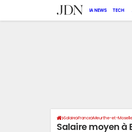
IA NEWS
TECH
Salaire
France
Meurthe-et-Mosell
Salaire moyen à B