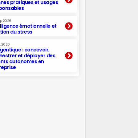
nes pratiques et usages
ponsables
ep 2026
elligence émotionnelle et
tion du stress
t 2026
agentique : concevoir,
hestrer et déployer des
nts autonomes en
reprise