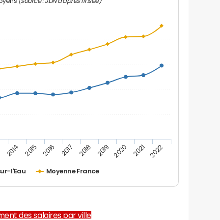
(source : JDN d'après l'Insee)
moyens
2019
2016
3
2020
2017
2014
2021
2018
2015
2022
sur-l'Eau
Moyenne France
ent des salaires par ville