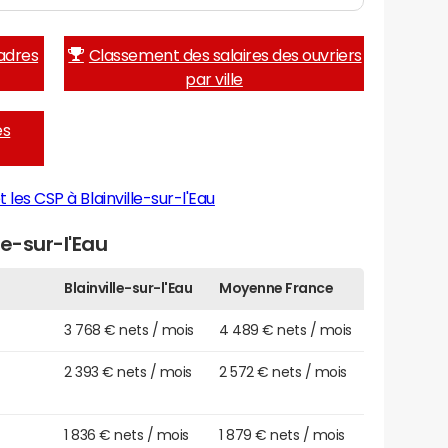
adres
Classement des salaires des ouvriers
par ville
es
 les CSP à Blainville-sur-l'Eau
le-sur-l'Eau
Blainville-sur-l'Eau
Moyenne France
3 768 € nets / mois
4 489 € nets / mois
2 393 € nets / mois
2 572 € nets / mois
1 836 € nets / mois
1 879 € nets / mois