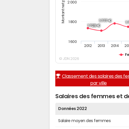
Montant net par mois (€)
2 000
1 777 €
1 800
1
1 729 €
1 600
2012
2013
2014
20
F
© JDN 2026
Classement des salaires des 
par ville
Salaires des femmes et de
Données 2022
Salaire moyen des femmes