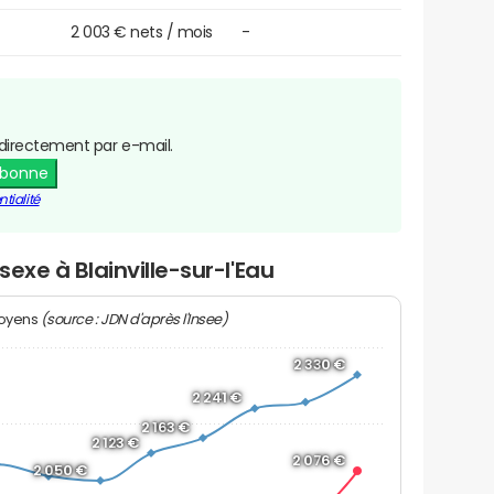
2 003 € nets / mois
-
directement par e-mail.
abonne
tialité
sexe à Blainville-sur-l'Eau
(source : JDN d'après l'Insee)
moyens
2 330 €
2 241 €
2 163 €
2 123 €
2 076 €
2 050 €