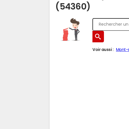
(54360)
Voir aussi :
Mont-