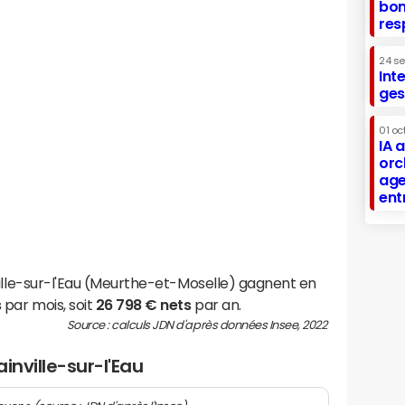
bon
res
24 s
Int
ges
01 oc
IA 
orc
age
ent
ville-sur-l'Eau (Meurthe-et-Moselle) gagnent en
s
par mois, soit
26 798 € nets
par an.
Source : calculs JDN d'après données Insee, 2022
ainville-sur-l'Eau