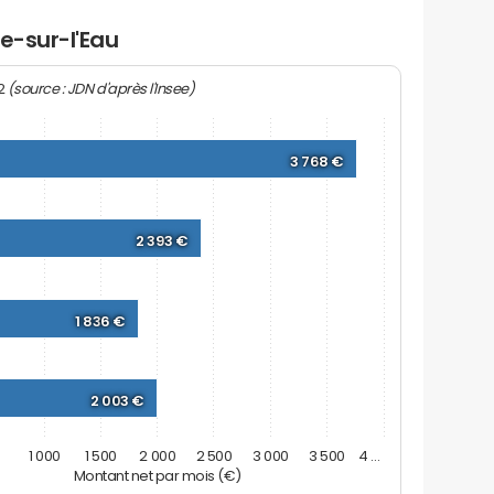
le-sur-l'Eau
(source : JDN d'après l'Insee)
22
3 768 €
2 393 €
1 836 €
2 003 €
0
1 000
1 500
2 000
2 500
3 000
3 500
4 …
Montant net par mois (€)