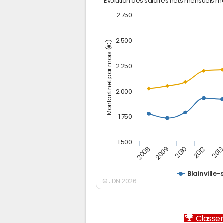
Evolution des salaires nets mensuels 
2 750
2 500
Montant net par mois (€)
2 250
2 000
1 750
1 500
2012
2008
201
2009
2010
Blainville-
© JDN 2026
Classem