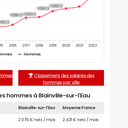
1 928 €
1 901 €
1 841 €
1 833 €
 762 €
15
2016
2017
2018
2019
2020
2021
2022
emmes
Hommes
femmes
Classement des salaires des
hommes par ville
s hommes à Blainville-sur-l'Eau
Blainville-sur-l'Eau
Moyenne France
2 076 € nets / mois
2 401 € nets / mois