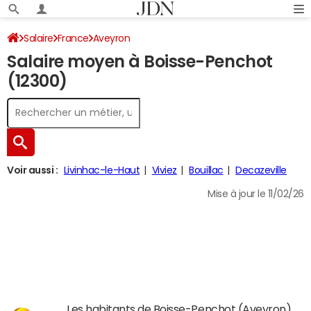
Salaire
France
Aveyron
Salaire moyen à Boisse-Penchot
(12300)
Voir aussi :
Livinhac-le-Haut
Viviez
Bouillac
Decazeville
Mise à jour le 11/02/26
Les habitants de Boisse-Penchot (Aveyron)