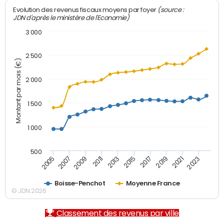
(source :
Evolution des revenus fiscaux moyens par foyer
JDN d'après le ministère de l'Economie)
3 000
2 500
Montant par mois (€)
2 000
1 500
1 000
500
2007
2017
2009
2019
2011
2021
2013
2023
2005
2015
Boisse-Penchot
Moyenne France
© JDN 2026
Classement des revenus par ville