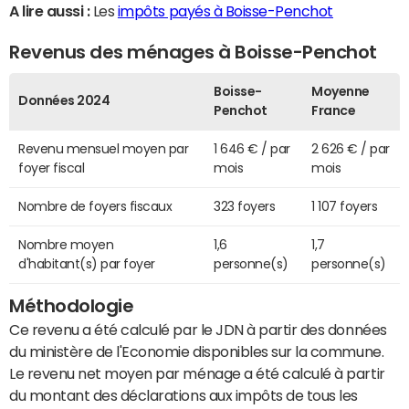
A lire aussi :
Les
impôts payés à Boisse-Penchot
Revenus des ménages à Boisse-Penchot
Boisse-
Moyenne
Données 2024
Penchot
France
Revenu mensuel moyen par
1 646 € / par
2 626 € / par
foyer fiscal
mois
mois
Nombre de foyers fiscaux
323 foyers
1 107 foyers
Nombre moyen
1,6
1,7
d'habitant(s) par foyer
personne(s)
personne(s)
Méthodologie
Ce revenu a été calculé par le JDN à partir des données
du ministère de l'Economie disponibles sur la commune.
Le revenu net moyen par ménage a été calculé à partir
du montant des déclarations aux impôts de tous les