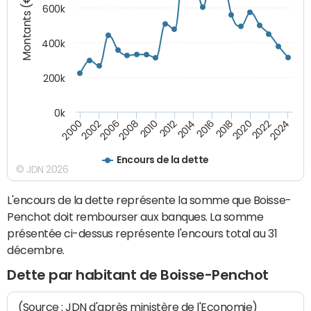
Montants (€)
600k
400k
200k
0k
2016
2014
2012
2010
2008
2006
2002
2000
2024
2022
2020
2018
Encours de la dette
© JDN 2026
L'encours de la dette représente la somme que Boisse-
Penchot doit rembourser aux banques. La somme
présentée ci-dessus représente l'encours total au 31
décembre.
Dette par habitant de Boisse-Penchot
(Source : JDN d'après ministère de l'Economie)