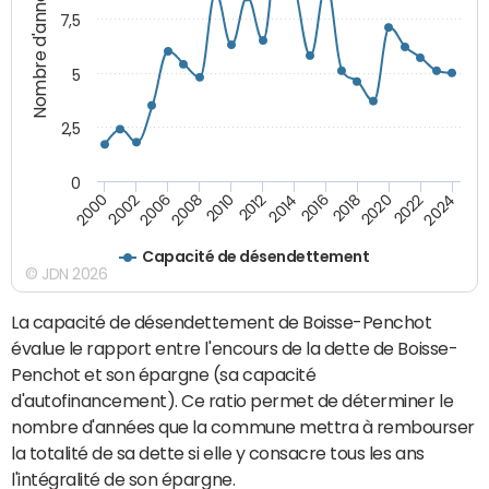
Nombre d'années
7,5
5
2,5
0
2016
2008
2018
2010
2020
2000
2012
2022
2002
2014
2024
2006
Capacité de désendettement
© JDN 2026
La capacité de désendettement de Boisse-Penchot
évalue le rapport entre l'encours de la dette de Boisse-
Penchot et son épargne (sa capacité
d'autofinancement). Ce ratio permet de déterminer le
nombre d'années que la commune mettra à rembourser
la totalité de sa dette si elle y consacre tous les ans
l'intégralité de son épargne.