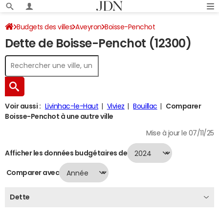
Budgets des villes
Aveyron
Boisse-Penchot
Dette de Boisse-Penchot (12300)
Dette au 31/12/2024
Voir aussi :
Livinhac-le-Haut
Viviez
Bouillac
Comparer
Boisse-Penchot à une autre ville
Mise à jour le 07/11/25
Afficher les données budgétaires de
Comparer avec
Dette