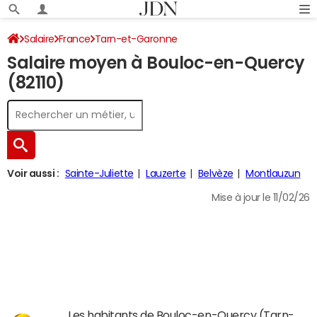
Salaire
France
Tarn-et-Garonne
Salaire moyen à Bouloc-en-Quercy
(82110)
Voir aussi :
Sainte-Juliette
Lauzerte
Belvèze
Montlauzun
Mise à jour le 11/02/26
Les habitants de Bouloc-en-Quercy (Tarn-