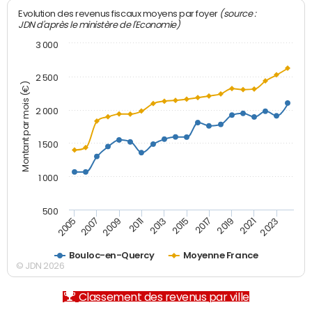
(source :
Evolution des revenus fiscaux moyens par foyer
JDN d'après le ministère de l'Economie)
3 000
2 500
Montant par mois (€)
2 000
1 500
1 000
500
2007
2017
2009
2019
2011
2021
2013
2023
2005
2015
Bouloc-en-Quercy
Moyenne France
© JDN 2026
Classement des revenus par ville