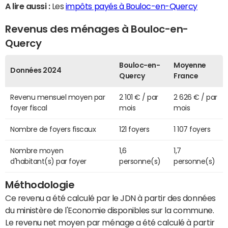
A lire aussi :
Les
impôts payés à Bouloc-en-Quercy
Revenus des ménages à Bouloc-en-
Quercy
Bouloc-en-
Moyenne
Données 2024
Quercy
France
Revenu mensuel moyen par
2 101 € / par
2 626 € / par
foyer fiscal
mois
mois
Nombre de foyers fiscaux
121 foyers
1 107 foyers
Nombre moyen
1,6
1,7
d'habitant(s) par foyer
personne(s)
personne(s)
Méthodologie
Ce revenu a été calculé par le JDN à partir des données
du ministère de l'Economie disponibles sur la commune.
Le revenu net moyen par ménage a été calculé à partir