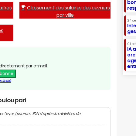
bon
adres
Classement des salaires des ouvriers
res
par ville
24 s
Int
es
ges
01 oc
IA 
orc
age
directement par e-mail.
ent
abonne
tialité
ouloupari
(source : JDN d'après le ministère de
ar foyer