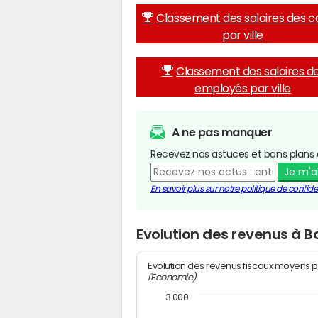
Classement des salaires des c
par ville
Classement des salaires d
employés par ville
A ne pas manquer
Recevez nos astuces et bons plans 
Je m'
En savoir plus sur notre politique de confiden
Evolution des revenus à B
Evolution des revenus fiscaux moyens p
l'Economie)
3 000