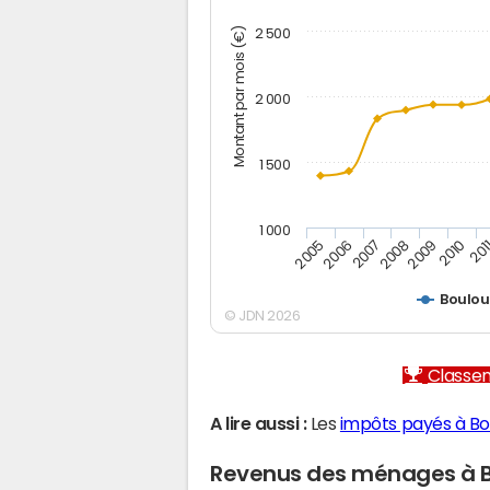
Montant par mois (€)
2 500
2 000
1 500
1 000
2005
2006
2007
2008
2009
2010
201
Boulou
© JDN 2026
Classem
A lire aussi :
Les
impôts payés à Bo
Revenus des ménages à B