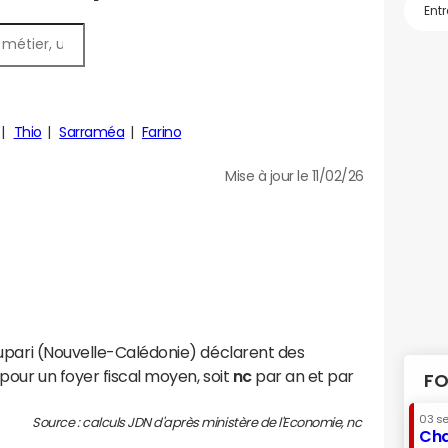
Thio
Sarraméa
Farino
Mise à jour le 11/02/26
upari (Nouvelle-Calédonie) déclarent des
pour un foyer fiscal moyen, soit
nc
par an et par
FO
03 s
Source : calculs JDN d'après ministère de l'Economie, nc
Cha