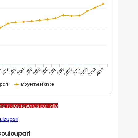
1
2012
2013
2014
2015
2016
2017
2018
2019
2020
2021
2022
2023
2024
pari
Moyenne France
ent des revenus par ville
uloupari
ouloupari