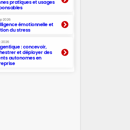
nes pratiques et usages
ponsables
ep 2026
elligence émotionnelle et
tion du stress
t 2026
agentique : concevoir,
hestrer et déployer des
nts autonomes en
reprise