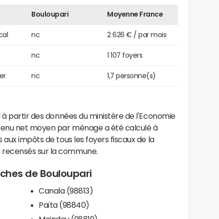
Bouloupari
Moyenne France
cal
nc
2 626 € / par mois
nc
1 107 foyers
er
nc
1,7 personne(s)
 à partir des données du ministère de l'Economie
evenu net moyen par ménage a été calculé à
 aux impôts de tous les foyers fiscaux de la
 recensés sur la commune.
roches de Bouloupari
Canala (98813)
Païta (98840)
Moindou (98819)