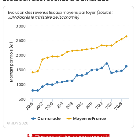
(source :
Evolution des revenus fiscaux moyens par foyer
JDN d'après le ministère de l'Economie)
3 000
2 500
Montant par mois (€)
2 000
1 500
1 000
500
2007
2017
2009
2019
2011
2021
2013
2023
2005
2015
Camarade
Moyenne France
© JDN 2026
Classement des revenus par ville