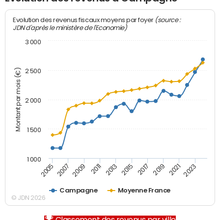
(source :
Evolution des revenus fiscaux moyens par foyer
JDN d'après le ministère de l'Economie)
3 000
Montant par mois (€)
2 500
2 000
1 500
1 000
2007
2017
2009
2019
2011
2021
2013
2023
2005
2015
Campagne
Moyenne France
© JDN 2026
Classement des revenus par ville