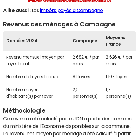
A lire aussi :
Les
impôts payés à Campagne
Revenus des ménages à Campagne
Moyenne
Données 2024
Campagne
France
Revenu mensuel moyen par
2 682 € / par
2 626 € / par
foyer fiscal
mois
mois
Nombre de foyers fiscaux
81 foyers
1 107 foyers
Nombre moyen
2,0
1,7
d'habitant(s) par foyer
personne(s)
personne(s)
Méthodologie
Ce revenu a été calculé par le JDN à partir des données
du ministère de l'Economie disponibles sur la commune.
Le revenu net moyen par ménage a été calculé à partir