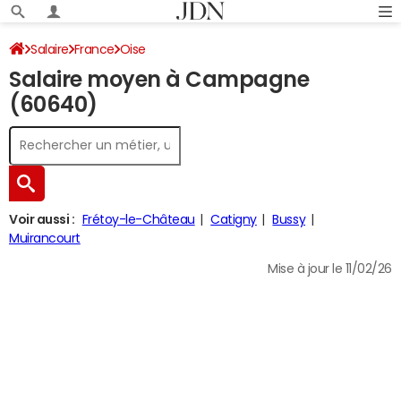
Salaire
France
Oise
Salaire moyen à Campagne
(60640)
Voir aussi :
Frétoy-le-Château
Catigny
Bussy
Muirancourt
Mise à jour le 11/02/26