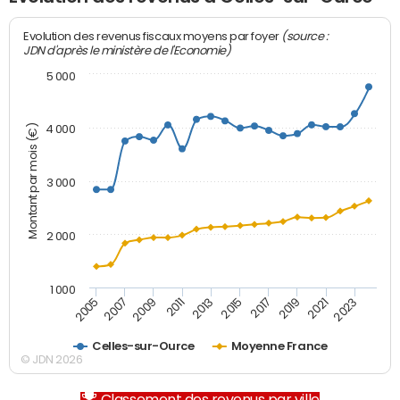
(source :
Evolution des revenus fiscaux moyens par foyer
JDN d'après le ministère de l'Economie)
5 000
Montant par mois (€)
4 000
3 000
2 000
1 000
2007
2017
2005
2015
2013
2023
2011
2021
2009
2019
Celles-sur-Ource
Moyenne France
© JDN 2026
Classement des revenus par ville