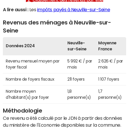
A lire aussi :
Les
impôts payés à Neuville-sur-Seine
Revenus des ménages à Neuville-sur-
Seine
Neuville-
Moyenne
Données 2024
sur-Seine
France
Revenu mensuel moyen par
5 992 € / par
2 626 € / par
foyer fiscal
mois
mois
Nombre de foyers fiscaux
211 foyers
1 107 foyers
Nombre moyen
1,8
1,7
d'habitant(s) par foyer
personne(s)
personne(s)
Méthodologie
Ce revenu a été calculé par le JDN à partir des données
du ministère de l'Economie disponibles sur la commune.