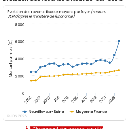
(source :
Evolution des revenus fiscaux moyens par foyer
JDN d'après le ministère de l'Economie)
8 000
Montant par mois (€)
6 000
4 000
2 000
0
2007
2017
2005
2015
2013
2023
2011
2021
2009
2019
Neuville-sur-Seine
Moyenne France
© JDN 2026
Classement des revenus par ville