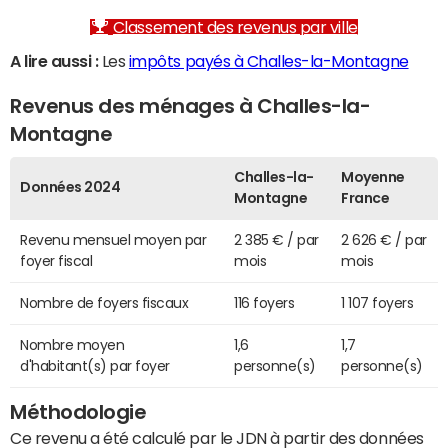
Classement des revenus par ville
A lire aussi :
Les
impôts payés à Challes-la-Montagne
Revenus des ménages à Challes-la-
Montagne
Challes-la-
Moyenne
Données 2024
Montagne
France
Revenu mensuel moyen par
2 385 € / par
2 626 € / par
foyer fiscal
mois
mois
Nombre de foyers fiscaux
116 foyers
1 107 foyers
Nombre moyen
1,6
1,7
d'habitant(s) par foyer
personne(s)
personne(s)
Méthodologie
Ce revenu a été calculé par le JDN à partir des données