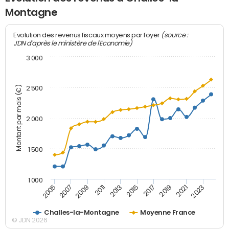
Montagne
(source :
Evolution des revenus fiscaux moyens par foyer
JDN d'après le ministère de l'Economie)
3 000
Montant par mois (€)
2 500
2 000
1 500
1 000
2007
2017
2009
2019
2011
2021
2013
2023
2005
2015
Challes-la-Montagne
Moyenne France
© JDN 2026