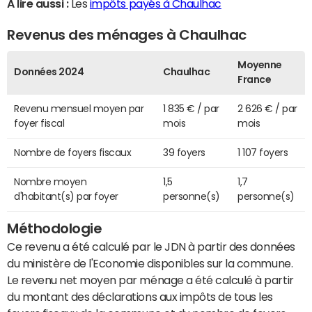
A lire aussi :
Les
impôts payés à Chaulhac
Revenus des ménages à Chaulhac
Moyenne
Données 2024
Chaulhac
France
Revenu mensuel moyen par
1 835 € / par
2 626 € / par
foyer fiscal
mois
mois
Nombre de foyers fiscaux
39 foyers
1 107 foyers
Nombre moyen
1,5
1,7
d'habitant(s) par foyer
personne(s)
personne(s)
Méthodologie
Ce revenu a été calculé par le JDN à partir des données
du ministère de l'Economie disponibles sur la commune.
Le revenu net moyen par ménage a été calculé à partir
du montant des déclarations aux impôts de tous les