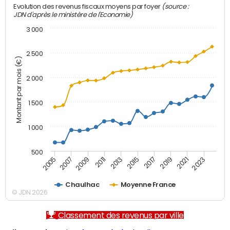
(source :
Evolution des revenus fiscaux moyens par foyer
JDN d'après le ministère de l'Economie)
3 000
2 500
Montant par mois (€)
2 000
1 500
1 000
500
2007
2017
2009
2019
2011
2021
2013
2023
2005
2015
Chaulhac
Moyenne France
© JDN 2026
Classement des revenus par ville