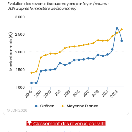
(source :
Evolution des revenus fiscaux moyens par foyer
JDN d'après le ministère de l'Economie)
3 000
Montant par mois (€)
2 500
2 000
1 500
1 000
2007
2017
2009
2019
2011
2021
2013
2023
2005
2015
Créhen
Moyenne France
© JDN 2026
Classement des revenus par ville