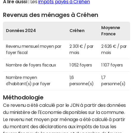
A lire aussi :
Les
impôts payés à Créhen
Revenus des ménages à Créhen
Moyenne
Données 2024
Créhen
France
Revenu mensuel moyen par
2 301 € / par
2 626 € / par
foyer fiscal
mois
mois
Nombre de foyers fiscaux
1 052 foyers
1 107 foyers
Nombre moyen
1,6
1,7
d'habitant(s) par foyer
personne(s)
personne(s)
Méthodologie
Ce revenu a été calculé par le JDN à partir des données
du ministère de l'Economie disponibles sur la commune.
Le revenu net moyen par ménage a été calculé à partir
du montant des déclarations aux impôts de tous les