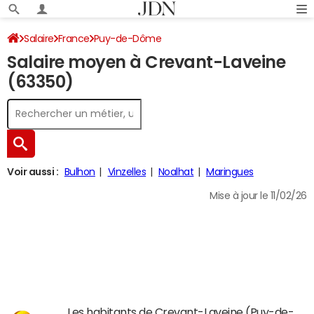
Salaire
France
Puy-de-Dôme
Salaire moyen à Crevant-Laveine
(63350)
Voir aussi :
Bulhon
Vinzelles
Noalhat
Maringues
Mise à jour le 11/02/26
Les habitants de Crevant-Laveine (Puy-de-