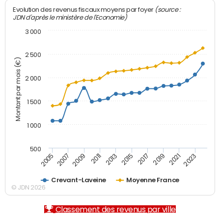
(source :
Evolution des revenus fiscaux moyens par foyer
JDN d'après le ministère de l'Economie)
3 000
2 500
Montant par mois (€)
2 000
1 500
1 000
500
2007
2017
2009
2019
2011
2021
2013
2023
2005
2015
Crevant-Laveine
Moyenne France
© JDN 2026
Classement des revenus par ville