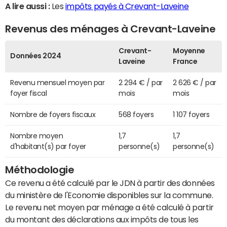
A lire aussi :
Les
impôts payés à Crevant-Laveine
Revenus des ménages à Crevant-Laveine
Crevant-
Moyenne
Données 2024
Laveine
France
Revenu mensuel moyen par
2 294 € / par
2 626 € / par
foyer fiscal
mois
mois
Nombre de foyers fiscaux
568 foyers
1 107 foyers
Nombre moyen
1,7
1,7
d'habitant(s) par foyer
personne(s)
personne(s)
Méthodologie
Ce revenu a été calculé par le JDN à partir des données
du ministère de l'Economie disponibles sur la commune.
Le revenu net moyen par ménage a été calculé à partir
du montant des déclarations aux impôts de tous les