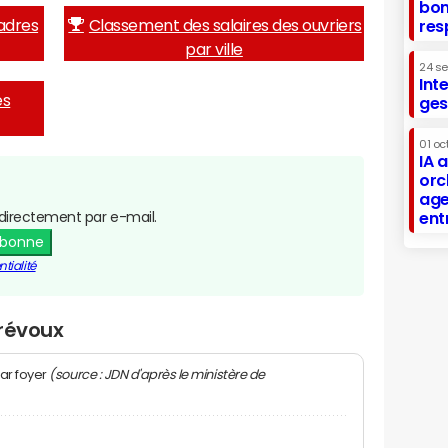
bon
adres
Classement des salaires des ouvriers
res
par ville
24 s
Int
es
ges
01 oc
IA 
orc
age
directement par e-mail.
ent
abonne
tialité
Crévoux
(source : JDN d'après le ministère de
ar foyer