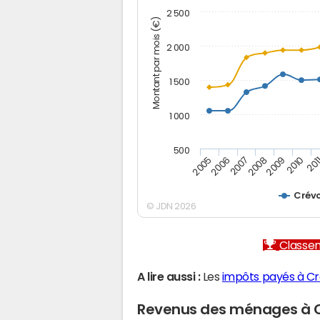
2 500
Montant par mois (€)
2 000
1 500
1 000
500
2005
2006
2007
2008
2009
2010
201
Crév
© JDN 2026
Classem
A lire aussi :
Les
impôts payés à C
Revenus des ménages à 