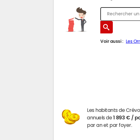
Voir aussi :
Les Or
Les habitants de Crév
annuels de
1 893 € / p
par an et par foyer.