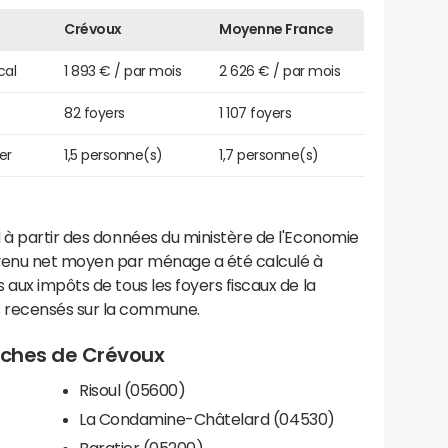
Crévoux
Moyenne France
cal
1 893 € / par mois
2 626 € / par mois
82 foyers
1 107 foyers
er
1,5 personne(s)
1,7 personne(s)
 à partir des données du ministère de l'Economie
evenu net moyen par ménage a été calculé à
 aux impôts de tous les foyers fiscaux de la
 recensés sur la commune.
roches de Crévoux
Risoul (05600)
La Condamine-Châtelard (04530)
Baratier (05200)