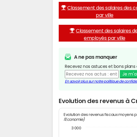
Classement des salaires des c
par ville
Classement des salaires d
employés par ville
A ne pas manquer
Recevez nos astuces et bons plans 
Je m'
En savoir plus sur notre politique de confiden
Evolution des revenus à 
Evolution des revenus fiscaux moyens p
l'Economie)
3 000