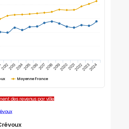
1
2012
2013
2014
2015
2016
2017
2018
2019
2020
2021
2022
2023
2024
oux
Moyenne France
ent des revenus par ville
révoux
Crévoux