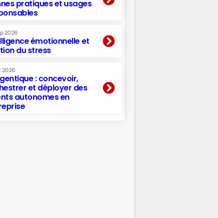
nes pratiques et usages
ponsables
ep 2026
elligence émotionnelle et
tion du stress
t 2026
agentique : concevoir,
hestrer et déployer des
nts autonomes en
reprise