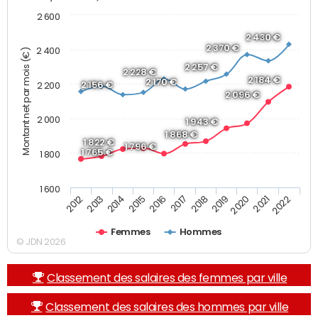
2 600
2 430 €
2 370 €
2 400
Montant net par mois (€)
2 257 €
2 228 €
2 184 €
2 170 €
2 156 €
2 200
2 096 €
2 000
1 943 €
1 868 €
1 822 €
1 796 €
1 765 €
1 800
1 600
2019
2017
2015
2013
2022
2020
2018
2016
2014
2012
2021
Femmes
Hommes
© JDN 2026
Classement des salaires des femmes par ville
Classement des salaires des hommes par ville