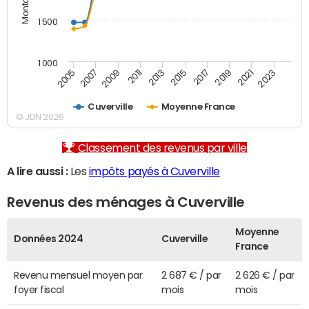
1 500
1 000
2007
2017
2009
2019
2011
2021
2013
2023
2005
2015
Cuverville
Moyenne France
© JDN 2026
Classement des revenus par ville
A lire aussi :
Les
impôts payés à Cuverville
Revenus des ménages à Cuverville
Moyenne
Données 2024
Cuverville
France
Revenu mensuel moyen par
2 687 € / par
2 626 € / par
foyer fiscal
mois
mois