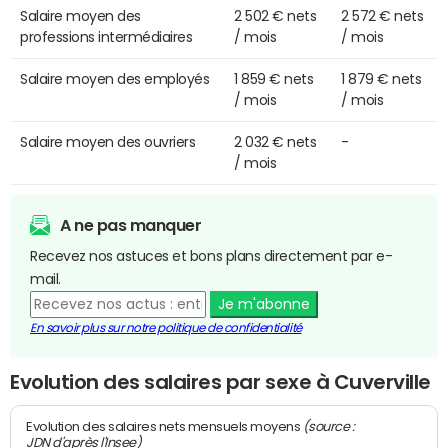
Salaire moyen des
2 502 € nets
2 572 € nets
professions intermédiaires
/ mois
/ mois
Salaire moyen des employés
1 859 € nets
1 879 € nets
/ mois
/ mois
Salaire moyen des ouvriers
2 032 € nets
-
/ mois
A ne pas manquer
Recevez nos astuces et bons plans directement par e-
mail.
Je m'abonne
En savoir plus sur notre politique de confidentialité
Evolution des salaires par sexe à Cuverville
(source :
Evolution des salaires nets mensuels moyens
JDN d'après l'Insee)