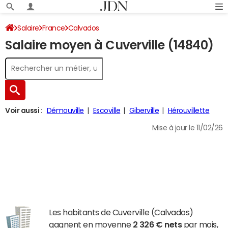
Salaire
France
Calvados
Salaire moyen à Cuverville (14840)
Voir aussi :
Démouville
Escoville
Giberville
Hérouvillette
Mise à jour le 11/02/26
Les habitants de Cuverville (Calvados)
gagnent en moyenne
2 326 € nets
par mois,