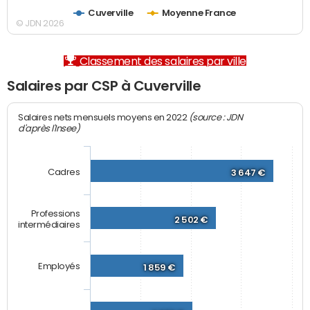
Cuverville
Moyenne France
© JDN 2026
Classement des salaires par ville
Salaires par CSP à Cuverville
(source : JDN
Salaires nets mensuels moyens en 2022
d'après l'Insee)
Cadres
3 647 €
Professions
2 502 €
intermédiaires
Employés
1 859 €