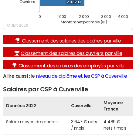
Ouvriers
2 032 €
0
1 000
2 000
3 000
4 000
Montant net par mois (€)
© JDN 2026
Classement des salaires des cadres par ville
Classement des salaires des ouvriers par ville
Classement des salaires des employés par ville
A lire aussi :
le
niveau de diplôme et les CSP à Cuverville
Salaires par CSP à Cuverville
Moyenne
Données 2022
Cuverville
France
Salaire moyen des cadres
3 647 € nets
4 489 €
/ mois
nets / mois