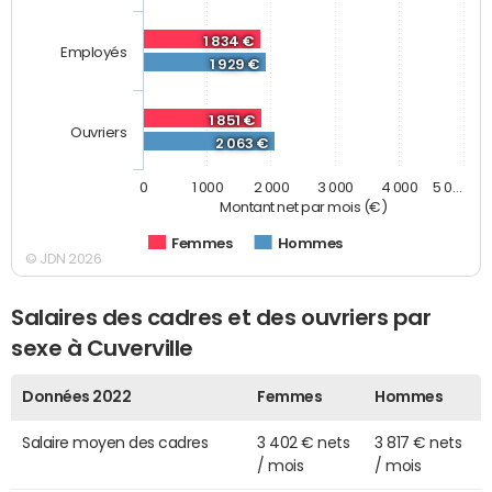
1 834 €
Employés
1 929 €
1 851 €
Ouvriers
2 063 €
0
1 000
2 000
3 000
4 000
5 0…
Montant net par mois (€)
Femmes
Hommes
© JDN 2026
Salaires des cadres et des ouvriers par
sexe à Cuverville
Données 2022
Femmes
Hommes
Salaire moyen des cadres
3 402 € nets
3 817 € nets
/ mois
/ mois