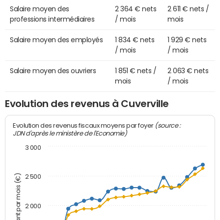
Salaire moyen des
2 364 € nets
2 611 € nets /
professions intermédiaires
/ mois
mois
Salaire moyen des employés
1 834 € nets
1 929 € nets
/ mois
/ mois
Salaire moyen des ouvriers
1 851 € nets /
2 063 € nets
mois
/ mois
Evolution des revenus à Cuverville
(source :
Evolution des revenus fiscaux moyens par foyer
JDN d'après le ministère de l'Economie)
3 000
Montant par mois (€)
2 500
2 000