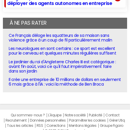
déployer des agents autonomes en entreprise
À NE PAS RATER
Ce Français déloge les squatteurs de sa maison sans
violence grâce à un coup de fil particulièrement malin
Les neurologues en sont certains : ce sport est excellent
pour le cerveau et quelques minutes régulières suffisent
Le jardinier du roi d'Angleterre Charles III est catégorique :
avant fin août, voici ce qu'il faut impérativement faire
dans son jardin
Il crée une entreprise de 10 millions de dollars en seulement
6 mois grâce à l'IA : voici la méthode de Ben Broca
Qui sommes-nous ?
L'équipe
Notre société
Publicité
Contact
Recrutement
Données personnelles
Paramétrer les cookies
Gérer Utiq
Tous les articles
RSS
Corrections
Mentions légales
Groupe Figaro