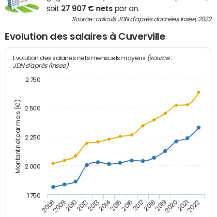
soit
27 907 € nets
par an.
Source : calculs JDN d'après données Insee, 2022
Evolution des salaires à Cuverville
(source :
Evolution des salaires nets mensuels moyens
JDN d'après l'Insee)
2 750
Montant net par mois (€)
2 500
2 250
2 000
1 750
2012
2019
2014
2021
2008
2016
2010
2018
2013
2020
2015
2022
2009
2017