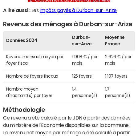
A lire aussi :
Les
impôts payés à Durban-sur-Arize
Revenus des ménages à Durban-sur-Arize
Durban-
Moyenne
Données 2024
sur-Arize
France
Revenu mensuel moyen par
1 908 € / par
2 626 € / par
foyer fiscal
mois
mois
Nombre de foyers fiscaux
125 foyers
1 107 foyers
Nombre moyen
1,4
1,7
d'habitant(s) par foyer
personne(s)
personne(s)
Méthodologie
Ce revenu a été calculé par le JDN à partir des données
du ministère de l'Economie disponibles sur la commune.
Le revenu net moyen par ménage a été calculé à partir