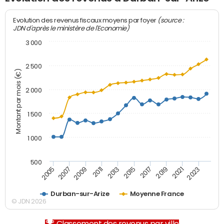
(source :
Evolution des revenus fiscaux moyens par foyer
JDN d'après le ministère de l'Economie)
3 000
2 500
Montant par mois (€)
2 000
1 500
1 000
500
2007
2017
2009
2019
2011
2021
2013
2023
2005
2015
Durban-sur-Arize
Moyenne France
© JDN 2026
Classement des revenus par ville