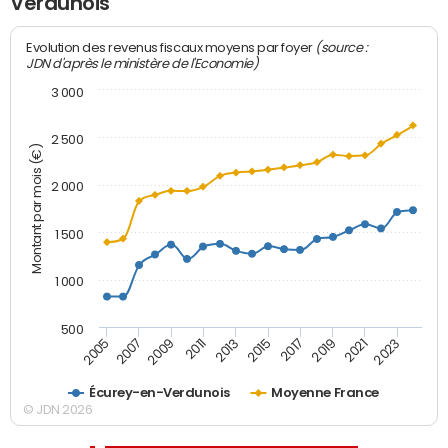
Verdunois
(source :
Evolution des revenus fiscaux moyens par foyer
JDN d'après le ministère de l'Economie)
3 000
2 500
Montant par mois (€)
2 000
1 500
1 000
500
2007
2017
2009
2019
2011
2021
2013
2023
2005
2015
Écurey-en-Verdunois
Moyenne France
© JDN 2026