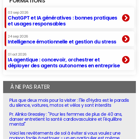
FORMATIONS
03 sep 2026
ChatGPT et IA génératives : bonnes pratiques
et usages responsables
24 sep 2026
Intelligence émotionnelle et gestion du stress
01 oct 2026
IA agentique : concevoir, orchestrer et
déployer des agents autonomes en entreprise
À NE PAS RATER
Plus que deux mois pour la visiter : l'île d'Hydra est le paradis
du silence, voitures, motos et vélos y sont interdits
Pr. Alinka Greasley : "Pour les femmes de plus de 40 ans,
danser entretient la santé cardiovasculaire et l'équilibre
mental"
Voici les revêtements de sol à éviter si vous voulez une
maison facile à nettoyer - un en particulier est même