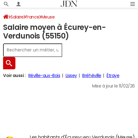
Salaire
France
Meuse
Salaire moyen à Écurey-en-
Verdunois (55150)
Voir aussi :
Réville-aux-Bois
Lissey
Bréhéville
Étraye
Mise à jour le 11/02/26
Les habitants d'Écurey-en-Verdunois (Meuse)