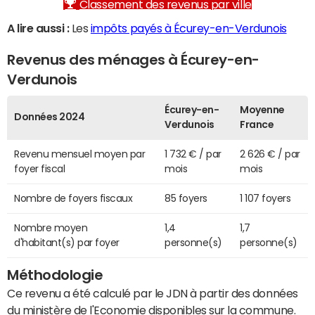
Classement des revenus par ville
A lire aussi :
Les
impôts payés à Écurey-en-Verdunois
Revenus des ménages à Écurey-en-
Verdunois
Écurey-en-
Moyenne
Données 2024
Verdunois
France
Revenu mensuel moyen par
1 732 € / par
2 626 € / par
foyer fiscal
mois
mois
Nombre de foyers fiscaux
85 foyers
1 107 foyers
Nombre moyen
1,4
1,7
d'habitant(s) par foyer
personne(s)
personne(s)
Méthodologie
Ce revenu a été calculé par le JDN à partir des données
du ministère de l'Economie disponibles sur la commune.