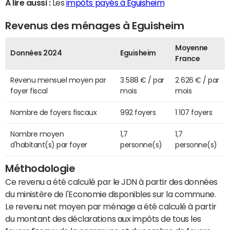
A lire aussi :
Les
impôts payés à Eguisheim
Revenus des ménages à Eguisheim
Moyenne
Données 2024
Eguisheim
France
Revenu mensuel moyen par
3 588 € / par
2 626 € / par
foyer fiscal
mois
mois
Nombre de foyers fiscaux
992 foyers
1 107 foyers
Nombre moyen
1,7
1,7
d'habitant(s) par foyer
personne(s)
personne(s)
Méthodologie
Ce revenu a été calculé par le JDN à partir des données
du ministère de l'Economie disponibles sur la commune.
Le revenu net moyen par ménage a été calculé à partir
du montant des déclarations aux impôts de tous les