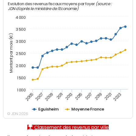
(source :
Evolution des revenus fiscaux moyens par foyer
JDN d'après le ministère de l'Economie)
4 000
3 500
Montant par mois (€)
3 000
2 500
2 000
1 500
1 000
2007
2017
2005
2015
2013
2023
2011
2021
2009
2019
Eguisheim
Moyenne France
© JDN 2026
Classement des revenus par ville